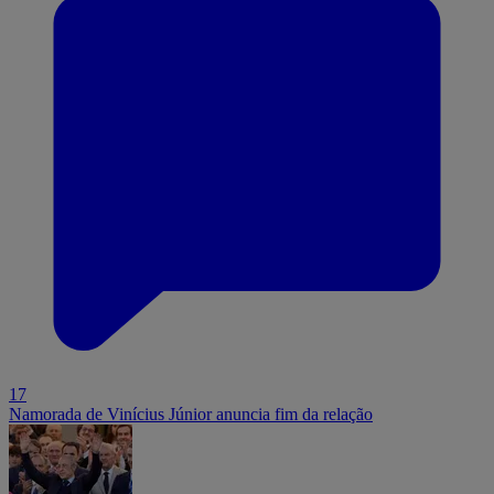
17
Namorada de Vinícius Júnior anuncia fim da relação