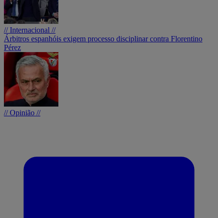
// Internacional //
Árbitros espanhóis exigem processo disciplinar contra Florentino
Pérez
// Opinião //