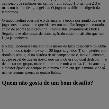
campeão que sentimos em campo). Um sólido 1-0 termina 2-3 e
mais um banho de água gelada. O jogo mais difícil de digerir da
temporada.
O único feeling possível é o de encarar a época por aquilo que estes
jogos nos mostravam o que iria ser: um trabalho longo e demorado,
cheio de pedras pelo caminho. Pelos vistos, guardámo-las todas.
Seguiram-se oito meses de construção do castelo mais alto que esta
Liga já conheceu.
No total, podemos falar em nove meses de luxo desportivo no Abha
Club: o nosso trajeto fez-se de 28 jogos seguidos (!) sem perder, um
domínio sem igual na história deste campeonato e, individualmente,
aquele papel de que eu gosto, que me motiva e do qual desfruto — o
de liderar um grupo, marcar um ritmo e unir a malta. Curiosamente,
a melhor época de sempre veio numa altura em que a minha vida já
não se resume apenas às quatro linhas.
Quem não gosta de um bom desafio?