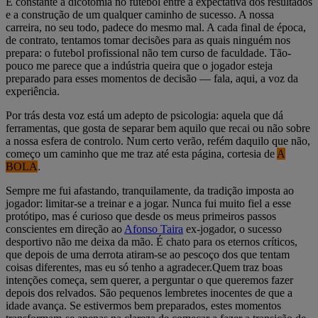
É constante a dicotomia no futebol entre a expectativa dos resultados
e a construção de um qualquer caminho de sucesso. A nossa
carreira, no seu todo, padece do mesmo mal. A cada final de época,
de contrato, tentamos tomar decisões para as quais ninguém nos
prepara: o futebol profissional não tem curso de faculdade. Tão-
pouco me parece que a indústria queira que o jogador esteja
preparado para esses momentos de decisão — fala, aqui, a voz da
experiência.
Por trás desta voz está um adepto de psicologia: aquela que dá
ferramentas, que gosta de separar bem aquilo que recai ou não sobre
a nossa esfera de controlo. Num certo verão, refém daquilo que não,
começo um caminho que me traz até esta página, cortesia de
A
BOLA
.
Sempre me fui afastando, tranquilamente, da tradição imposta ao
jogador: limitar-se a treinar e a jogar. Nunca fui muito fiel a esse
protótipo, mas é curioso que desde os meus primeiros passos
conscientes em direção ao
Afonso Taira
ex-jogador, o sucesso
desportivo não me deixa da mão. É chato para os eternos críticos,
que depois de uma derrota atiram-se ao pescoço dos que tentam
coisas diferentes, mas eu só tenho a agradecer.Quem traz boas
intenções começa, sem querer, a perguntar o que queremos fazer
depois dos relvados. São pequenos lembretes inocentes de que a
idade avança. Se estivermos bem preparados, estes momentos