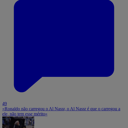
49
«Ronaldo não carregou o Al Nassr, o Al Nassr é que o carregou a
ele, não tem esse mérito»