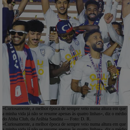
«Curiosamente, a melhor época de sempre veio numa altura em que
a minha vida já não se resume apenas às quatro linhas», diz o médio
do Abha Club, da Arábia Saudita — Foto: D. R.
«Curiosamente, a melhor época de sempre veio numa altura em que
a minha vida já não se resume apenas às quatro linhas», diz o médio