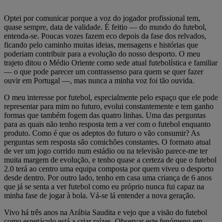
Optei por comunicar porque a voz do jogador profissional tem,
quase sempre, data de validade. É feitio — do mundo do futebol,
entenda-se. Poucas vozes fazem eco depois da fase dos relvados,
ficando pelo caminho muitas ideias, mensagens e histórias que
poderiam contribuir para a evolução do nosso desporto. O meu
trajeto ditou o Médio Oriente como sede atual futebolística e familiar
— o que pode parecer um contrassenso para quem se quer fazer
ouvir em Portugal —, mas nunca a minha voz foi tão ouvida.
O meu interesse por futebol, especialmente pelo espaço que ele pode
representar para mim no futuro, evolui constantemente e tem ganho
formas que também fogem das quatro linhas. Uma das perguntas
para as quais não tenho resposta tem a ver com o futebol enquanto
produto. Como é que os adeptos do futuro o vão consumir? As
perguntas sem resposta são comichões constantes. O formato atual
de ver um jogo corrido num estádio ou na televisão parece-me ter
muita margem de evolução, e tenho quase a certeza de que o futebol
2.0 terá ao centro uma equipa composta por quem viveu o desporto
desde dentro. Por outro lado, tenho em casa uma criança de 6 anos
que já se senta a ver futebol como eu próprio nunca fui capaz na
minha fase de jogar à bola. Vá-se lá entender a nova geração.
Vivo há três anos na Arábia Saudita e vejo que a visão do futebol
como espetáculo está a criar raízes. Observar este fenómeno em