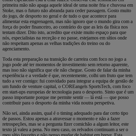
primeira mão não apaga aquele ideal de uma noite fria e chuvosa em
Stoke, mas o futuro não abranda para ceder passagem. Gosto muito
do jogo, de desporto no geral e de tudo o que acontece para
alimentar esta engrenagem, mas não ignoro que o mundo gira com a
força do poder financeiro, ao contrário do que as leis da física nos
tentam dizer. Dito isto, acredito que existe muito espaço para que
nós, especialistas na receção e no passe, estejamos em sítios onde
não respeitam apenas as velhas tradições do treino ou do
agenciamento.
Toda esta preparação na transição de carreira com foco no jogo a
jogo pode até ter momentos de investimento sem retorno aparente,
mas isso não significa que ele não chegue. Gosto de falar da minha
experiência e a verdade é que, recentemente, colhi um fruto que tem
tudo a ver comigo: fui convidado para integrar a equipa de gestão de
um fundo de venture capital, o COREangels SportsTech, com foco
em start-ups europeias de tecnologia para o desporto. Sinto que é um
passo importante porque me permite sentir — lá está — que posso
contribuir para o desporto da minha vida noutra perspetiva.
Não sei, ainda assim, qual é o timing adequado para dar certo tipo
de passos. Estou apenas a atravessar o momento e não a fazer
retrospeções, mas se a pergunta fizer comichão a algum leitor, este
texto já valeu a pena. No meu caso, os relvados continuam a ser o
meu sítio favorito e não penso mudar de habitat em breve. Esta