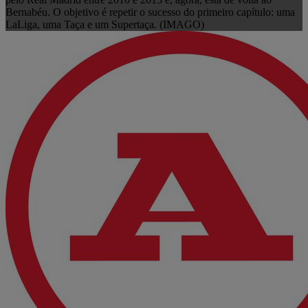
Bernabéu. O objetivo é repetir o sucesso do primeiro capítulo: uma
LaLiga, uma Taça e um Supertaça. (IMAGO)