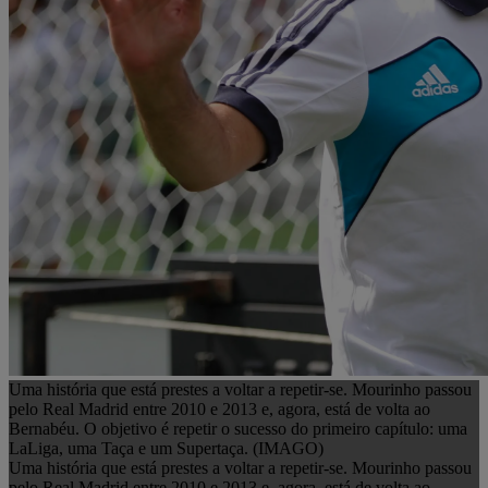
Uma história que está prestes a voltar a repetir-se. Mourinho passou
pelo Real Madrid entre 2010 e 2013 e, agora, está de volta ao
Bernabéu. O objetivo é repetir o sucesso do primeiro capítulo: uma
LaLiga, uma Taça e um Supertaça. (IMAGO)
Uma história que está prestes a voltar a repetir-se. Mourinho passou
pelo Real Madrid entre 2010 e 2013 e, agora, está de volta ao