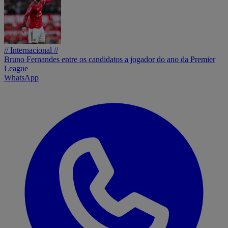
// Internacional //
Bruno Fernandes entre os candidatos a jogador do ano da Premier
League
WhatsApp