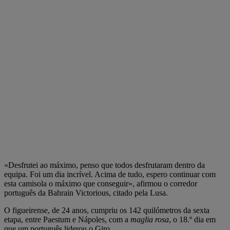
«Desfrutei ao máximo, penso que todos desfrutaram dentro da
equipa. Foi um dia incrível. Acima de tudo, espero continuar com
esta camisola o máximo que conseguir», afirmou o corredor
português da Bahrain Victorious, citado pela Lusa.
O figueirense, de 24 anos, cumpriu os 142 quilómetros da sexta
etapa, entre Paestum e Nápoles, com a
maglia rosa
, o 18.º dia em
que um português liderou o Giro.