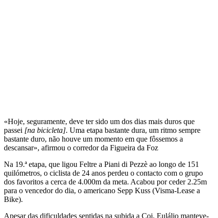
«Hoje, seguramente, deve ter sido um dos dias mais duros que
passei
[na bicicleta]
. Uma etapa bastante dura, um ritmo sempre
bastante duro, não houve um momento em que fôssemos a
descansar», afirmou o corredor da Figueira da Foz
Na 19.ª etapa, que ligou Feltre a Piani di Pezzè ao longo de 151
quilómetros, o ciclista de 24 anos perdeu o contacto com o grupo
dos favoritos a cerca de 4.000m da meta. Acabou por ceder 2.25m
para o vencedor do dia, o americano Sepp Kuss (Visma-Lease a
Bike).
Apesar das dificuldades sentidas na subida a Coi, Eulálio manteve-