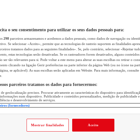
icita o seu consentimento para utilizar os seus dados pessoais para:
sos
298
parceiros armazenamos e acedemos a dados pessoais, como dados de navegação ou identif
itivo. Se selecionar «Aceito», permite que as tecnologias de rastreio suportem as finalidades apr
rceiros tratamos dados para as seguintes finalidades». Se, pelo contrário, selecionar «Rejeitar tud
ento, estas tecnologias serão desativadas. Se os rastreadores forem desativados, alguns conteúdo
 ser tão relevantes para si. Pode voltar a este menu para alterar as suas escolhas ou retirar o con
nto clicando na ligação Gerir preferências na parte inferior da página Web (ou no ícone na part
ágina, se aplicável). As suas escolhas serão aplicadas em Website. Para mais informação, consulte 
e.
ossos parceiros tratamos os dados para fornecermos:
 de geolocalização precisos. Procurar ativamente as características do dispositivo para identifica
 informações num dispositivo. Publicidade e conteúdos personalizados, medição de publicidade e
diência e desenvolvimento de serviços.
eiros (fornecedores)
Mostrar finalidades
Aceito