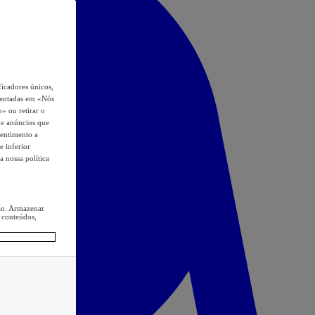
icadores únicos,
esentadas em «Nós
o» ou retirar o
s e anúncios que
sentimento a
e inferior
a nossa política
ção. Armazenar
 conteúdos,