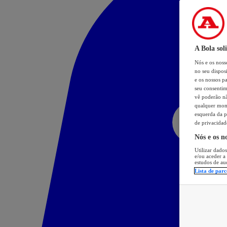
A Bola sol
Nós e os nos
no seu dispos
e os nossos pa
seu consentim
vê poderão não
qualquer mome
esquerda da p
de privacidad
Nós e os n
Utilizar dados
e/ou aceder a
estudos de au
Lista de parc