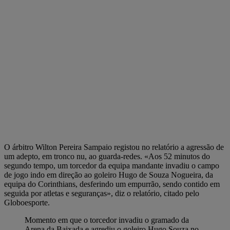
O árbitro Wilton Pereira Sampaio registou no relatório a agressão de
um adepto, em tronco nu, ao guarda-redes. «Aos 52 minutos do
segundo tempo, um torcedor da equipa mandante invadiu o campo
de jogo indo em direção ao goleiro Hugo de Souza Nogueira, da
equipa do Corinthians, desferindo um empurrão, sendo contido em
seguida por atletas e seguranças», diz o relatório, citado pelo
Globoesporte.
Momento em que o torcedor invadiu o gramado da
Arena da Baixada e agrediu o goleiro Hugo Souza no