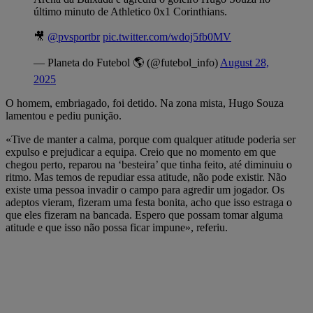
último minuto de Athletico 0x1 Corinthians.
🎥
@pvsportbr
pic.twitter.com/wdoj5fb0MV
— Planeta do Futebol 🌎 (@futebol_info)
August 28,
2025
O homem, embriagado, foi detido. Na zona mista, Hugo Souza
lamentou e pediu punição.
«Tive de manter a calma, porque com qualquer atitude poderia ser
expulso e prejudicar a equipa. Creio que no momento em que
chegou perto, reparou na ‘besteira’ que tinha feito, até diminuiu o
ritmo. Mas temos de repudiar essa atitude, não pode existir. Não
existe uma pessoa invadir o campo para agredir um jogador. Os
adeptos vieram, fizeram uma festa bonita, acho que isso estraga o
que eles fizeram na bancada. Espero que possam tomar alguma
atitude e que isso não possa ficar impune», referiu.