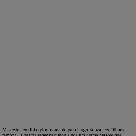
Mas este nem foi o pior momento para Hugo Souza nos últimos
tempos. O guarda-redes partilhou ainda um drama pessoal que