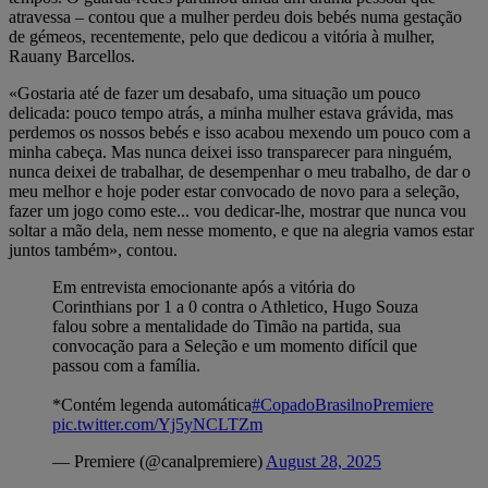
atravessa – contou que a mulher perdeu dois bebés numa gestação
de gémeos, recentemente, pelo que dedicou a vitória à mulher,
Rauany Barcellos.
«Gostaria até de fazer um desabafo, uma situação um pouco
delicada: pouco tempo atrás, a minha mulher estava grávida, mas
perdemos os nossos bebés e isso acabou mexendo um pouco com a
minha cabeça. Mas nunca deixei isso transparecer para ninguém,
nunca deixei de trabalhar, de desempenhar o meu trabalho, de dar o
meu melhor e hoje poder estar convocado de novo para a seleção,
fazer um jogo como este... vou dedicar-lhe, mostrar que nunca vou
soltar a mão dela, nem nesse momento, e que na alegria vamos estar
juntos também», contou.
Em entrevista emocionante após a vitória do
Corinthians por 1 a 0 contra o Athletico, Hugo Souza
falou sobre a mentalidade do Timão na partida, sua
convocação para a Seleção e um momento difícil que
passou com a família.
*Contém legenda automática
#CopadoBrasilnoPremiere
pic.twitter.com/Yj5yNCLTZm
— Premiere (@canalpremiere)
August 28, 2025