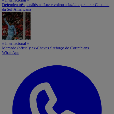
// Internacional //
Defendeu três penáltis na Luz e voltou a fazê-lo para tirar Caixinha
da Sul-Americana
// Internacional //
Mercado (oficial): ex-Chaves é reforço do Corinthians
WhatsApp