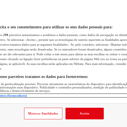
icita o seu consentimento para utilizar os seus dados pessoais para:
sos
298
parceiros armazenamos e acedemos a dados pessoais, como dados de navegação ou identif
itivo. Se selecionar «Aceito», permite que as tecnologias de rastreio suportem as finalidades apr
rceiros tratamos dados para as seguintes finalidades». Se, pelo contrário, selecionar «Rejeitar tud
ento, estas tecnologias serão desativadas. Se os rastreadores forem desativados, alguns conteúdo
 ser tão relevantes para si. Pode voltar a este menu para alterar as suas escolhas ou retirar o con
nto clicando na ligação Gerir preferências na parte inferior da página Web (ou no ícone na part
ágina, se aplicável). As suas escolhas serão aplicadas em Website. Para mais informação, consulte 
e.
ossos parceiros tratamos os dados para fornecermos:
 de geolocalização precisos. Procurar ativamente as características do dispositivo para identifica
 informações num dispositivo. Publicidade e conteúdos personalizados, medição de publicidade e
diência e desenvolvimento de serviços.
eiros (fornecedores)
Mostrar finalidades
Aceito