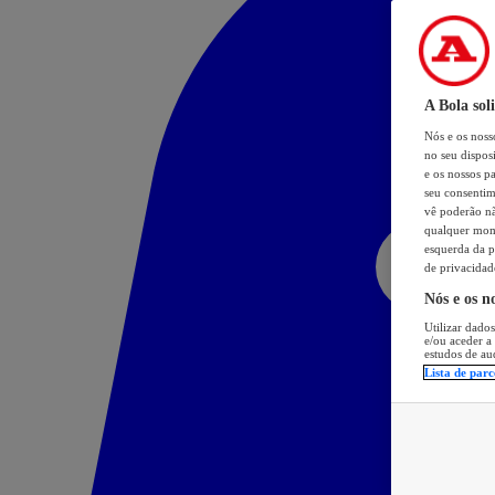
A Bola sol
Nós e os nos
no seu dispos
e os nossos pa
seu consentim
vê poderão não
qualquer mome
esquerda da p
de privacidad
Nós e os n
Utilizar dados
e/ou aceder a
estudos de au
Lista de parc