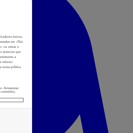
icadores únicos,
esentadas em «Nós
o» ou retirar o
s e anúncios que
sentimento a
e inferior
a nossa política
ção. Armazenar
 conteúdos,