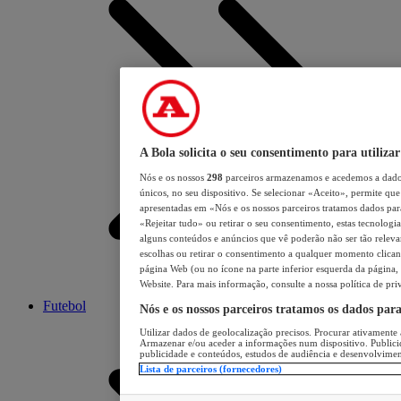
A Bola solicita o seu consentimento para utilizar
Nós e os nossos
298
parceiros armazenamos e acedemos a dados
únicos, no seu dispositivo. Se selecionar «Aceito», permite que 
apresentadas em «Nós e os nossos parceiros tratamos dados para 
«Rejeitar tudo» ou retirar o seu consentimento, estas tecnologia
alguns conteúdos e anúncios que vê poderão não ser tão relevant
escolhas ou retirar o consentimento a qualquer momento clicand
página Web (ou no ícone na parte inferior esquerda da página, s
Website. Para mais informação, consulte a nossa política de pri
Futebol
Nós e os nossos parceiros tratamos os dados par
Utilizar dados de geolocalização precisos. Procurar ativamente a
Armazenar e/ou aceder a informações num dispositivo. Publici
publicidade e conteúdos, estudos de audiência e desenvolvimen
Lista de parceiros (fornecedores)