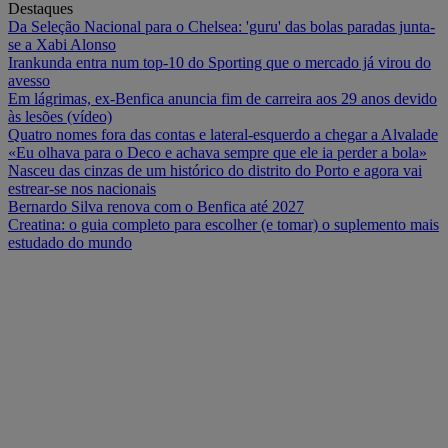
Destaques
Da Seleção Nacional para o Chelsea: 'guru' das bolas paradas junta-
se a Xabi Alonso
Irankunda entra num top-10 do Sporting que o mercado já virou do
avesso
Em lágrimas, ex-Benfica anuncia fim de carreira aos 29 anos devido
às lesões (vídeo)
Quatro nomes fora das contas e lateral-esquerdo a chegar a Alvalade
«Eu olhava para o Deco e achava sempre que ele ia perder a bola»
Nasceu das cinzas de um histórico do distrito do Porto e agora vai
estrear-se nos nacionais
Bernardo Silva renova com o Benfica até 2027
Creatina: o guia completo para escolher (e tomar) o suplemento mais
estudado do mundo