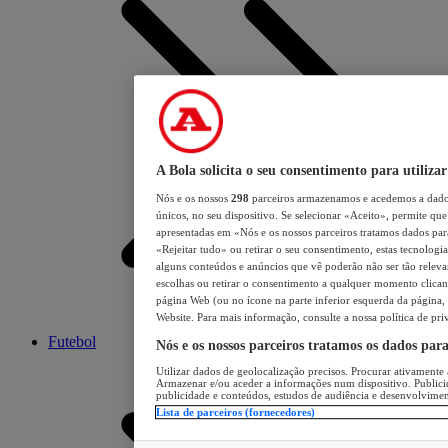
A Bola solicita o seu consentimento para utilizar
Nós e os nossos
298
parceiros armazenamos e acedemos a dados
únicos, no seu dispositivo. Se selecionar «Aceito», permite que 
apresentadas em «Nós e os nossos parceiros tratamos dados para 
«Rejeitar tudo» ou retirar o seu consentimento, estas tecnologia
alguns conteúdos e anúncios que vê poderão não ser tão relevant
escolhas ou retirar o consentimento a qualquer momento clicand
página Web (ou no ícone na parte inferior esquerda da página, s
Website. Para mais informação, consulte a nossa política de pri
Futebol
Nós e os nossos parceiros tratamos os dados par
Utilizar dados de geolocalização precisos. Procurar ativamente a
Armazenar e/ou aceder a informações num dispositivo. Publici
publicidade e conteúdos, estudos de audiência e desenvolvimen
Lista de parceiros (fornecedores)