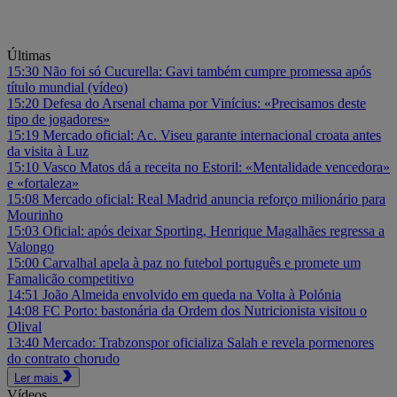
Últimas
15:30
Não foi só Cucurella: Gavi também cumpre promessa após
título mundial (vídeo)
15:20
Defesa do Arsenal chama por Vinícius: «Precisamos deste
tipo de jogadores»
15:19
Mercado oficial: Ac. Viseu garante internacional croata antes
da visita à Luz
15:10
Vasco Matos dá a receita no Estoril: «Mentalidade vencedora»
e «fortaleza»
15:08
Mercado oficial: Real Madrid anuncia reforço milionário para
Mourinho
15:03
Oficial: após deixar Sporting, Henrique Magalhães regressa a
Valongo
15:00
Carvalhal apela à paz no futebol português e promete um
Famalicão competitivo
14:51
João Almeida envolvido em queda na Volta à Polónia
14:08
FC Porto: bastonária da Ordem dos Nutricionista visitou o
Olival
13:40
Mercado: Trabzonspor oficializa Salah e revela pormenores
do contrato chorudo
Ler mais
Vídeos