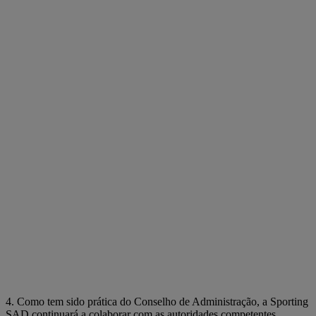
4. Como tem sido prática do Conselho de Administração, a Sporting
SAD continuará a colaborar com as autoridades competentes,