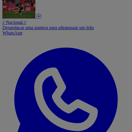
// Nacional //
Despedaçar uma pantera para ultrapassar um leão
WhatsApp