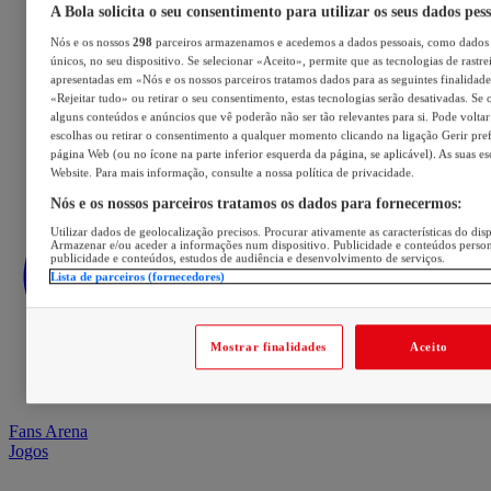
A Bola solicita o seu consentimento para utilizar os seus dados pes
Nós e os nossos
298
parceiros armazenamos e acedemos a dados pessoais, como dados 
únicos, no seu dispositivo. Se selecionar «Aceito», permite que as tecnologias de rastre
apresentadas em «Nós e os nossos parceiros tratamos dados para as seguintes finalidades
«Rejeitar tudo» ou retirar o seu consentimento, estas tecnologias serão desativadas. Se 
alguns conteúdos e anúncios que vê poderão não ser tão relevantes para si. Pode voltar 
escolhas ou retirar o consentimento a qualquer momento clicando na ligação Gerir prefe
página Web (ou no ícone na parte inferior esquerda da página, se aplicável). As suas e
Website. Para mais informação, consulte a nossa política de privacidade.
Nós e os nossos parceiros tratamos os dados para fornecermos:
Utilizar dados de geolocalização precisos. Procurar ativamente as características do disp
Armazenar e/ou aceder a informações num dispositivo. Publicidade e conteúdos perso
publicidade e conteúdos, estudos de audiência e desenvolvimento de serviços.
Lista de parceiros (fornecedores)
Mostrar finalidades
Aceito
Fans Arena
Jogos