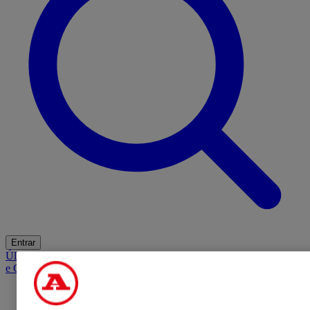
Entrar
Últimas
Mercado
Opinião
iGaming Hub
A BOLA SUGERE
Barba
e Cabelo