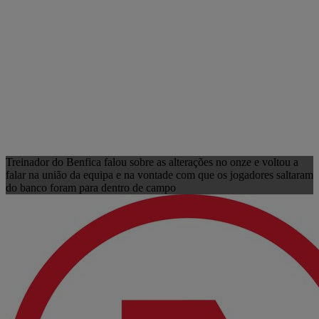
Treinador do Benfica falou sobre as alterações no onze e voltou a
falar na união da equipa e na vontade com que os jogadores saltaram
do banco foram para dentro de campo