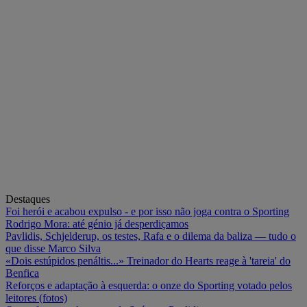
Destaques
Foi herói e acabou expulso - e por isso não joga contra o Sporting
Rodrigo Mora: até génio já desperdiçamos
Pavlidis, Schjelderup, os testes, Rafa e o dilema da baliza — tudo o
que disse Marco Silva
«Dois estúpidos penáltis...» Treinador do Hearts reage à 'tareia' do
Benfica
Reforços e adaptação à esquerda: o onze do Sporting votado pelos
leitores (fotos)