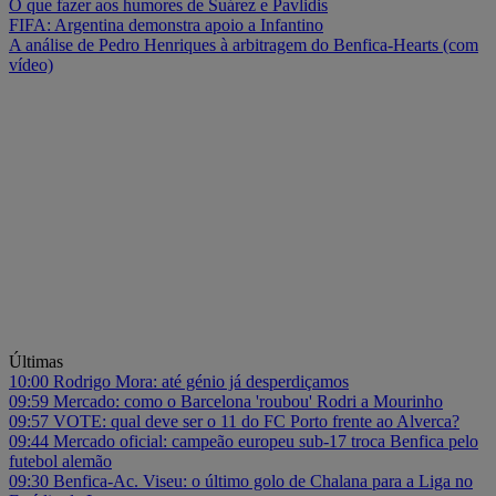
O que fazer aos humores de Suárez e Pavlidis
FIFA: Argentina demonstra apoio a Infantino
A análise de Pedro Henriques à arbitragem do Benfica-Hearts (com
vídeo)
Últimas
10:00
Rodrigo Mora: até génio já desperdiçamos
09:59
Mercado: como o Barcelona 'roubou' Rodri a Mourinho
09:57
VOTE: qual deve ser o 11 do FC Porto frente ao Alverca?
09:44
Mercado oficial: campeão europeu sub-17 troca Benfica pelo
futebol alemão
09:30
Benfica-Ac. Viseu: o último golo de Chalana para a Liga no