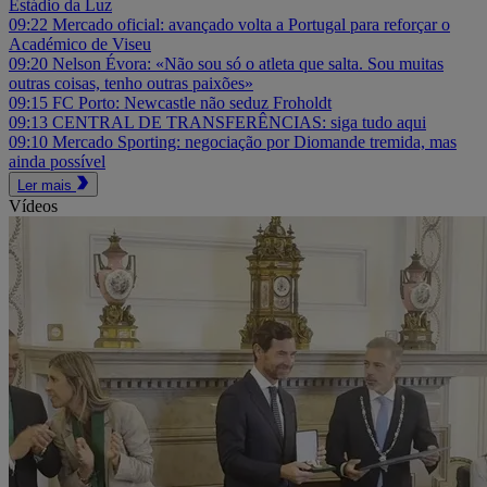
Estádio da Luz
09:22
Mercado oficial: avançado volta a Portugal para reforçar o
Académico de Viseu
09:20
Nelson Évora: «Não sou só o atleta que salta. Sou muitas
outras coisas, tenho outras paixões»
09:15
FC Porto: Newcastle não seduz Froholdt
09:13
CENTRAL DE TRANSFERÊNCIAS: siga tudo aqui
09:10
Mercado Sporting: negociação por Diomande tremida, mas
ainda possível
Ler mais
Vídeos