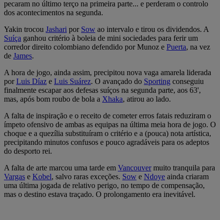
pecaram no último terço na primeira parte... e perderam o controlo
dos acontecimentos na segunda.
Yakin trocou
Jashari
por
Sow
ao intervalo e tirou os dividendos. A
Suíça
ganhou critério à boleia de mini sociedades para ferir um
corredor direito colombiano defendido por Munoz e
Puerta
, na vez
de
James
.
A hora de jogo, ainda assim, precipitou nova vaga amarela liderada
por
Luis Díaz
e
Luis Suárez
. O avançado do
Sporting
conseguiu
finalmente escapar aos defesas suíços na segunda parte, aos 63',
mas, após bom roubo de bola a
Xhaka
, atirou ao lado.
A falta de inspiração e o receito de cometer erros fatais reduziram o
ímpeto ofensivo de ambas as equipas na última meia hora de jogo. O
choque e a quezília substituíram o critério e a (pouca) nota artística,
precipitando minutos confusos e pouco agradáveis para os adeptos
do desporto rei.
A falta de arte marcou uma tarde em
Vancouver
muito tranquila para
Vargas
e
Kobel
, salvo raras exceções.
Sow
e
Ndoye
ainda criaram
uma última jogada de relativo perigo, no tempo de compensação,
mas o destino estava traçado. O prolongamento era inevitável.