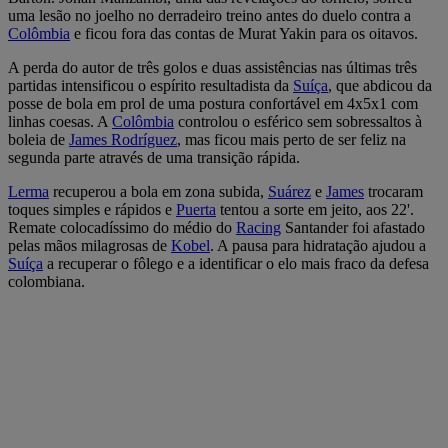
uma lesão no joelho no derradeiro treino antes do duelo contra a
Colômbia
e ficou fora das contas de Murat Yakin para os oitavos.
A perda do autor de três golos e duas assistências nas últimas três
partidas intensificou o espírito resultadista da
Suíça
, que abdicou da
posse de bola em prol de uma postura confortável em 4x5x1 com
linhas coesas. A
Colômbia
controlou o esférico sem sobressaltos à
boleia de
James Rodríguez
, mas ficou mais perto de ser feliz na
segunda parte através de uma transição rápida.
Lerma
recuperou a bola em zona subida,
Suárez
e
James
trocaram
toques simples e rápidos e
Puerta
tentou a sorte em jeito, aos 22'.
Remate colocadíssimo do médio do
Racing
Santander foi afastado
pelas mãos milagrosas de
Kobel
. A pausa para hidratação ajudou a
Suíça
a recuperar o fôlego e a identificar o elo mais fraco da defesa
colombiana.