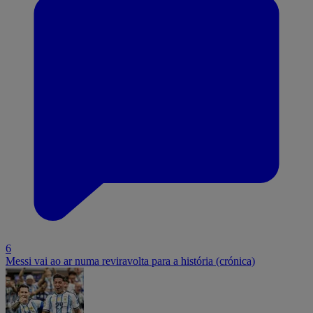
6
Messi vai ao ar numa reviravolta para a história (crónica)