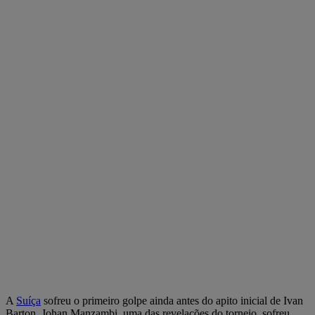
A
Suíça
sofreu o primeiro golpe ainda antes do apito inicial de Ivan
Barton. Johan Manzambi, uma das revelações do torneio, sofreu