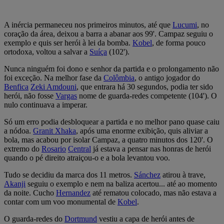
A inércia permaneceu nos primeiros minutos, até que
Lucumi
, no
coração da área, deixou a barra a abanar aos 99'. Campaz seguiu o
exemplo e quis ser herói à lei da bomba.
Kobel
, de forma pouco
ortodoxa, voltou a salvar a
Suíça
(102').
Nunca ninguém foi dono e senhor da partida e o prolongamento não
foi exceção. Na melhor fase da
Colômbia
, o antigo jogador do
Benfica
Zeki Amdouni
, que entrara há 30 segundos, podia ter sido
herói, não fosse
Vargas
nome de guarda-redes competente (104'). O
nulo continuava a imperar.
Só um erro podia desbloquear a partida e no melhor pano quase caiu
a nódoa.
Granit Xhaka
, após uma enorme exibição, quis aliviar a
bola, mas acabou por isolar Campaz, a quatro minutos dos 120'. O
extremo do
Rosario
Central
já estava a pensar nas honras de herói
quando o pé direito atraiçou-o e a bola levantou voo.
Tudo se decidiu da marca dos 11 metros.
Sánchez
atirou à trave,
Akanji
seguiu o exemplo e nem na baliza acertou... até ao momento
da noite. Cucho
Hernandez
até rematou colocado, mas não estava a
contar com um voo monumental de
Kobel
.
O guarda-redes do
Dortmund
vestiu a capa de herói antes de