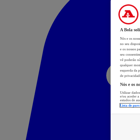
A Bola sol
Nós e os nos
no seu dispos
e os nossos pa
seu consentim
vê poderão não
qualquer mome
esquerda da p
de privacidad
Nós e os n
Utilizar dados
e/ou aceder a
estudos de au
Lista de parc