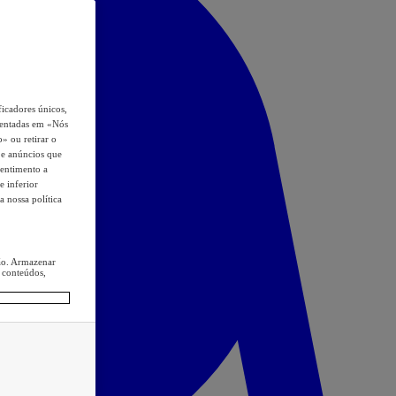
icadores únicos,
esentadas em «Nós
o» ou retirar o
s e anúncios que
sentimento a
e inferior
a nossa política
ção. Armazenar
 conteúdos,