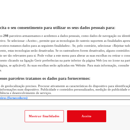
icita o seu consentimento para utilizar os seus dados pessoais para:
sos
298
parceiros armazenamos e acedemos a dados pessoais, como dados de navegação ou identif
itivo. Se selecionar «Aceito», permite que as tecnologias de rastreio suportem as finalidades apr
rceiros tratamos dados para as seguintes finalidades». Se, pelo contrário, selecionar «Rejeitar tud
ento, estas tecnologias serão desativadas. Se os rastreadores forem desativados, alguns conteúdo
 ser tão relevantes para si. Pode voltar a este menu para alterar as suas escolhas ou retirar o con
nto clicando na ligação Gerir preferências na parte inferior da página Web (ou no ícone na part
ágina, se aplicável). As suas escolhas serão aplicadas em Website. Para mais informação, consulte 
e.
ossos parceiros tratamos os dados para fornecermos:
 de geolocalização precisos. Procurar ativamente as características do dispositivo para identifica
 informações num dispositivo. Publicidade e conteúdos personalizados, medição de publicidade e
diência e desenvolvimento de serviços.
eiros (fornecedores)
Mostrar finalidades
Aceito