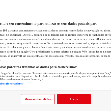
icita o seu consentimento para utilizar os seus dados pessoais para:
sos
298
parceiros armazenamos e acedemos a dados pessoais, como dados de navegação ou identif
itivo. Se selecionar «Aceito», permite que as tecnologias de rastreio suportem as finalidades apr
rceiros tratamos dados para as seguintes finalidades». Se, pelo contrário, selecionar «Rejeitar tud
ento, estas tecnologias serão desativadas. Se os rastreadores forem desativados, alguns conteúdo
 ser tão relevantes para si. Pode voltar a este menu para alterar as suas escolhas ou retirar o con
nto clicando na ligação Gerir preferências na parte inferior da página Web (ou no ícone na part
ágina, se aplicável). As suas escolhas serão aplicadas em Website. Para mais informação, consulte 
e.
ossos parceiros tratamos os dados para fornecermos:
 de geolocalização precisos. Procurar ativamente as características do dispositivo para identifica
 informações num dispositivo. Publicidade e conteúdos personalizados, medição de publicidade e
diência e desenvolvimento de serviços.
eiros (fornecedores)
Mostrar finalidades
Aceito