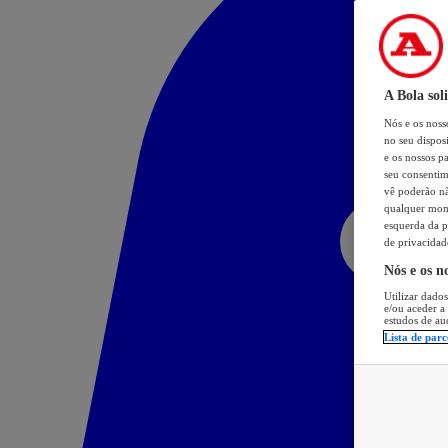
A Bola sol
Nós e os nos
no seu dispos
e os nossos pa
seu consentim
vê poderão não
qualquer mome
esquerda da p
de privacidad
Nós e os n
Utilizar dados
e/ou aceder a
estudos de au
Lista de parc