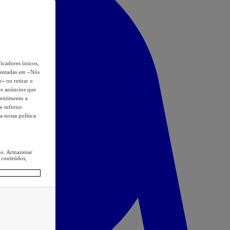
icadores únicos,
esentadas em «Nós
o» ou retirar o
s e anúncios que
sentimento a
e inferior
a nossa política
ção. Armazenar
 conteúdos,