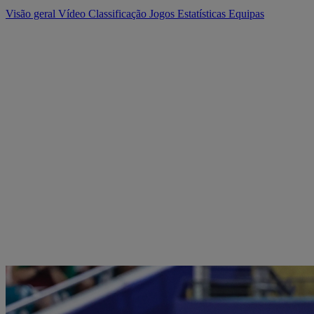
Visão geral
Vídeo
Classificação
Jogos
Estatísticas
Equipas