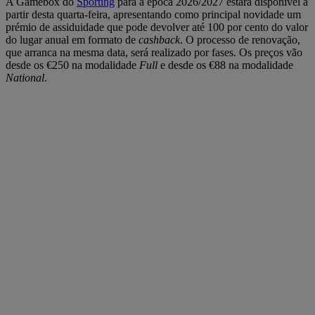
A Gamebox do
Sporting
para a época 2026/2027 estará disponível a
partir desta quarta-feira, apresentando como principal novidade um
prémio de assiduidade que pode devolver até 100 por cento do valor
do lugar anual em formato de
cashback
. O processo de renovação,
que arranca na mesma data, será realizado por fases. Os preços vão
desde os €250 na modalidade
Full
e desde os €88 na modalidade
National
.