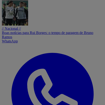
// Nacional //
Boas notícias para Rui Borges: o tempo de paragem de Bruno
Ramos
WhatsApp