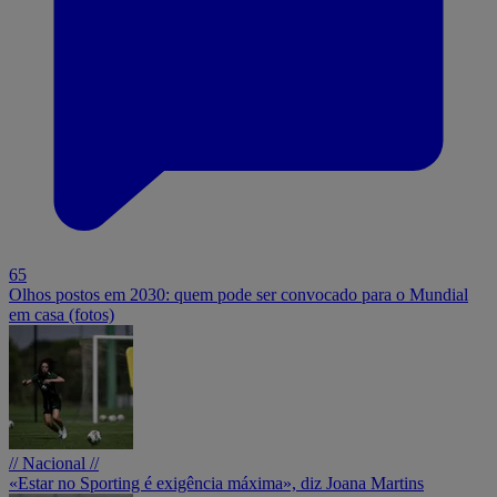
65
Olhos postos em 2030: quem pode ser convocado para o Mundial
em casa (fotos)
// Nacional //
«Estar no Sporting é exigência máxima», diz Joana Martins