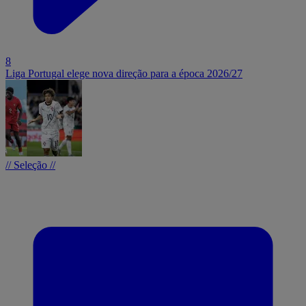
8
Liga Portugal elege nova direção para a época 2026/27
// Seleção //