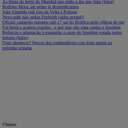
As férias do herói do Mundial que estão a dar que falar (fotos)
Rodrigo Mora: até génio já desperdiçamos
João Almeida está fora da Volta à Polónia
Newcastle não seduz Froholdt (saiba porquê)
Oficial: campeão europeu sub-17 sai do Benfica após críticas do pai
Foi herói e acabou expulso - e por isso não joga contra o Sporting
Reforços e adaptação à esquerda: o onze do Sporting votado pelos
leitores (fotos)
Quer abastecer? Preços dos combustíveis com forte queda na
próxima semana
Últimas