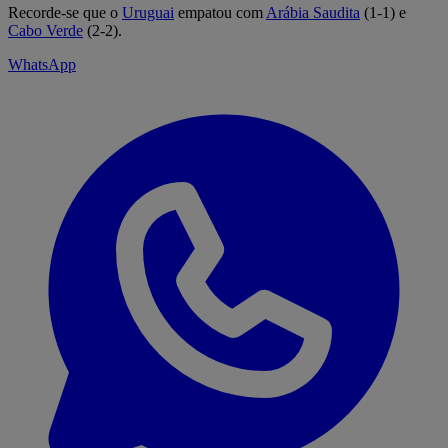
Recorde-se que o
Uruguai
empatou com
Arábia Saudita
(1-1) e
Cabo Verde
(2-2).
WhatsApp