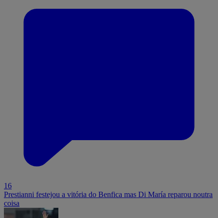
16
Prestianni festejou a vitória do Benfica mas Di María reparou noutra
coisa