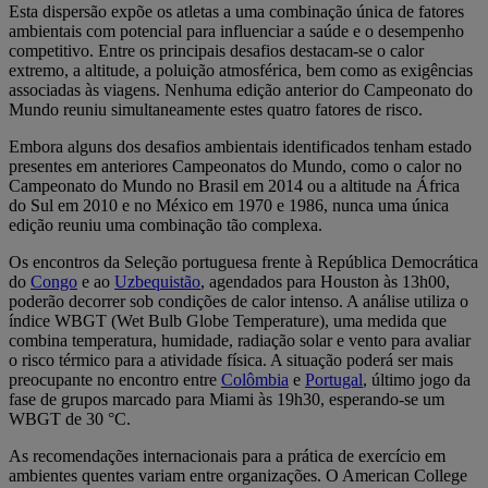
Esta dispersão expõe os atletas a uma combinação única de fatores
ambientais com potencial para influenciar a saúde e o desempenho
competitivo. Entre os principais desafios destacam-se o calor
extremo, a altitude, a poluição atmosférica, bem como as exigências
associadas às viagens. Nenhuma edição anterior do Campeonato do
Mundo reuniu simultaneamente estes quatro fatores de risco.
Embora alguns dos desafios ambientais identificados tenham estado
presentes em anteriores Campeonatos do Mundo, como o calor no
Campeonato do Mundo no Brasil em 2014 ou a altitude na África
do Sul em 2010 e no México em 1970 e 1986, nunca uma única
edição reuniu uma combinação tão complexa.
Os encontros da Seleção portuguesa frente à República Democrática
do
Congo
e ao
Uzbequistão
, agendados para Houston às 13h00,
poderão decorrer sob condições de calor intenso. A análise utiliza o
índice WBGT (Wet Bulb Globe Temperature), uma medida que
combina temperatura, humidade, radiação solar e vento para avaliar
o risco térmico para a atividade física. A situação poderá ser mais
preocupante no encontro entre
Colômbia
e
Portugal
, último jogo da
fase de grupos marcado para Miami às 19h30, esperando-se um
WBGT de 30 °C.
As recomendações internacionais para a prática de exercício em
ambientes quentes variam entre organizações. O American College