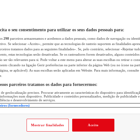
icita o seu consentimento para utilizar os seus dados pessoais para:
sos
298
parceiros armazenamos e acedemos a dados pessoais, como dados de navegação ou identif
itivo. Se selecionar «Aceito», permite que as tecnologias de rastreio suportem as finalidades apr
rceiros tratamos dados para as seguintes finalidades». Se, pelo contrário, selecionar «Rejeitar tud
ento, estas tecnologias serão desativadas. Se os rastreadores forem desativados, alguns conteúdo
 ser tão relevantes para si. Pode voltar a este menu para alterar as suas escolhas ou retirar o con
nto clicando na ligação Gerir preferências na parte inferior da página Web (ou no ícone na part
ágina, se aplicável). As suas escolhas serão aplicadas em Website. Para mais informação, consulte 
e.
ossos parceiros tratamos os dados para fornecermos:
 de geolocalização precisos. Procurar ativamente as características do dispositivo para identifica
 informações num dispositivo. Publicidade e conteúdos personalizados, medição de publicidade e
diência e desenvolvimento de serviços.
eiros (fornecedores)
Mostrar finalidades
Aceito