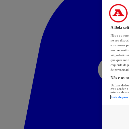
A Bola sol
Nós e os nos
no seu dispos
e os nossos pa
seu consentim
vê poderão não
qualquer mome
esquerda da p
de privacidad
Nós e os n
Utilizar dados
e/ou aceder a
estudos de au
Lista de parc