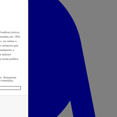
icadores únicos,
esentadas em «Nós
o» ou retirar o
s e anúncios que
sentimento a
e inferior
a nossa política
ção. Armazenar
 conteúdos,