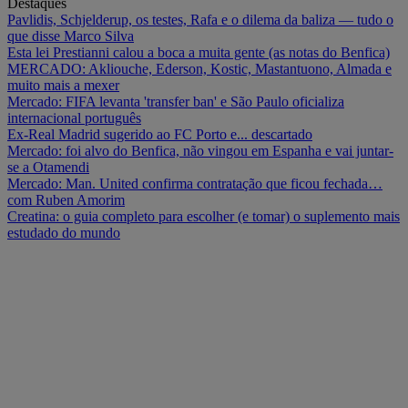
Destaques
Pavlidis, Schjelderup, os testes, Rafa e o dilema da baliza — tudo o
que disse Marco Silva
Esta lei Prestianni calou a boca a muita gente (as notas do Benfica)
MERCADO: Akliouche, Ederson, Kostic, Mastantuono, Almada e
muito mais a mexer
Mercado: FIFA levanta 'transfer ban' e São Paulo oficializa
internacional português
Ex-Real Madrid sugerido ao FC Porto e... descartado
Mercado: foi alvo do Benfica, não vingou em Espanha e vai juntar-
se a Otamendi
Mercado: Man. United confirma contratação que ficou fechada…
com Ruben Amorim
Creatina: o guia completo para escolher (e tomar) o suplemento mais
estudado do mundo