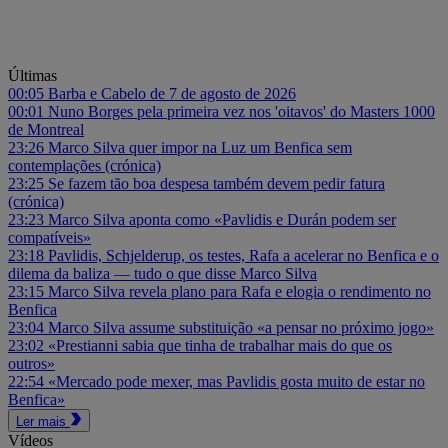
Últimas
00:05
Barba e Cabelo de 7 de agosto de 2026
00:01
Nuno Borges pela primeira vez nos 'oitavos' do Masters 1000
de Montreal
23:26
Marco Silva quer impor na Luz um Benfica sem
contemplações (crónica)
23:25
Se fazem tão boa despesa também devem pedir fatura
(crónica)
23:23
Marco Silva aponta como «Pavlidis e Durán podem ser
compatíveis»
23:18
Pavlidis, Schjelderup, os testes, Rafa a acelerar no Benfica e o
dilema da baliza — tudo o que disse Marco Silva
23:15
Marco Silva revela plano para Rafa e elogia o rendimento no
Benfica
23:04
Marco Silva assume substituição «a pensar no próximo jogo»
23:02
«Prestianni sabia que tinha de trabalhar mais do que os
outros»
22:54
«Mercado pode mexer, mas Pavlidis gosta muito de estar no
Benfica»
Ler mais
Vídeos