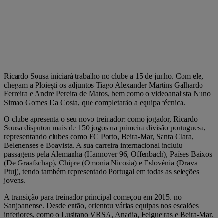
Ricardo Sousa iniciará trabalho no clube a 15 de junho. Com ele,
chegam a Ploiești os adjuntos Tiago Alexander Martins Galhardo
Ferreira e Andre Pereira de Matos, bem como o videoanalista Nuno
Simao Gomes Da Costa, que completarão a equipa técnica.
O clube apresenta o seu novo treinador: como jogador, Ricardo
Sousa disputou mais de 150 jogos na primeira divisão portuguesa,
representando clubes como FC Porto, Beira-Mar, Santa Clara,
Belenenses e Boavista. A sua carreira internacional incluiu
passagens pela Alemanha (Hannover 96, Offenbach), Países Baixos
(De Graafschap), Chipre (Omonia Nicosia) e Eslovénia (Drava
Ptuj), tendo também representado Portugal em todas as seleções
jovens.
A transição para treinador principal começou em 2015, no
Sanjoanense. Desde então, orientou várias equipas nos escalões
inferiores, como o Lusitano VRSA, Anadia, Felgueiras e Beira-Mar.