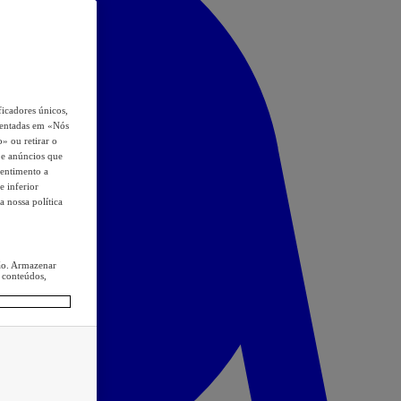
icadores únicos,
esentadas em «Nós
o» ou retirar o
s e anúncios que
sentimento a
e inferior
a nossa política
ção. Armazenar
 conteúdos,