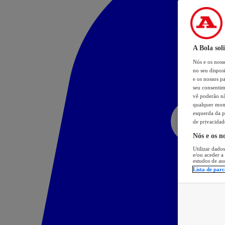
A Bola sol
Nós e os nos
no seu dispos
e os nossos pa
seu consentim
vê poderão não
qualquer mome
esquerda da p
de privacidad
Nós e os n
Utilizar dados
e/ou aceder a
estudos de au
Lista de parc