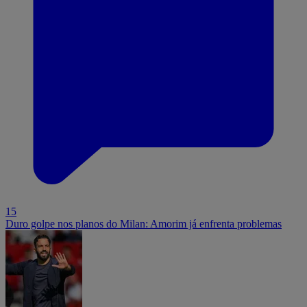
15
Duro golpe nos planos do Milan: Amorim já enfrenta problemas