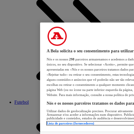
A Bola solicita o seu consentimento para utilizar
Nós e os nossos
298
parceiros armazenamos e acedemos a dados
únicos, no seu dispositivo. Se selecionar «Aceito», permite que 
apresentadas em «Nós e os nossos parceiros tratamos dados para 
«Rejeitar tudo» ou retirar o seu consentimento, estas tecnologia
alguns conteúdos e anúncios que vê poderão não ser tão relevant
escolhas ou retirar o consentimento a qualquer momento clicand
página Web (ou no ícone na parte inferior esquerda da página, s
Website. Para mais informação, consulte a nossa política de pri
Futebol
Nós e os nossos parceiros tratamos os dados par
Utilizar dados de geolocalização precisos. Procurar ativamente a
Armazenar e/ou aceder a informações num dispositivo. Publici
publicidade e conteúdos, estudos de audiência e desenvolvimen
Lista de parceiros (fornecedores)