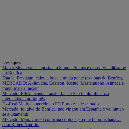
Destaques
Marco Silva explica aposta em Samuel Soares e recusa «facilitismo»
no Benfica
Esta lei Prestianni calou a boca a muita gente (as notas do Benfica)
MERCADO: Akliouche, Ederson, Kostic, Mastantuono, Almada e
muito mais a mexer
Mercado: FIFA levanta 'transfer ban' e São Paulo oficializa
internacional português
Ex-Real Madrid sugerido ao FC Porto e... descartado
Mercado: foi alvo do Benfica, não vingou em Espanha e vai juntar-
se a Otamendi
Mercado: Man. United confirma contratação que ficou fechada…
com Ruben Amorim