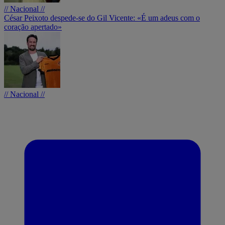
// Nacional //
César Peixoto despede-se do Gil Vicente: «É um adeus com o
coração apertado»
// Nacional //