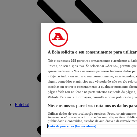
A Bola solicita o seu consentimento para utilizar
Nós e os nossos
298
parceiros armazenamos e acedemos a dados
únicos, no seu dispositivo. Se selecionar «Aceito», permite que 
apresentadas em «Nós e os nossos parceiros tratamos dados para 
«Rejeitar tudo» ou retirar o seu consentimento, estas tecnologia
alguns conteúdos e anúncios que vê poderão não ser tão relevant
escolhas ou retirar o consentimento a qualquer momento clicand
página Web (ou no ícone na parte inferior esquerda da página, s
Website. Para mais informação, consulte a nossa política de pri
Futebol
Nós e os nossos parceiros tratamos os dados par
Utilizar dados de geolocalização precisos. Procurar ativamente a
Armazenar e/ou aceder a informações num dispositivo. Publici
publicidade e conteúdos, estudos de audiência e desenvolvimen
Lista de parceiros (fornecedores)