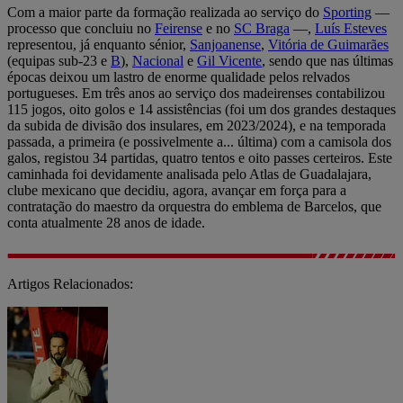
Com a maior parte da formação realizada ao serviço do
Sporting
—
processo que concluiu no
Feirense
e no
SC Braga
—,
Luís Esteves
representou, já enquanto sénior,
Sanjoanense
,
Vitória de Guimarães
(equipas sub-23 e
B
),
Nacional
e
Gil Vicente
, sendo que nas últimas
épocas deixou um lastro de enorme qualidade pelos relvados
portugueses. Em três anos ao serviço dos madeirenses contabilizou
115 jogos, oito golos e 14 assistências (foi um dos grandes destaques
da subida de divisão dos insulares, em 2023/2024), e na temporada
passada, a primeira (e possivelmente a... última) com a camisola dos
galos, registou 34 partidas, quatro tentos e oito passes certeiros. Este
caminhada foi devidamente analisada pelo Atlas de Guadalajara,
clube mexicano que decidiu, agora, avançar em força para a
contratação do maestro da orquestra do emblema de Barcelos, que
conta atualmente 28 anos de idade.
Artigos Relacionados: