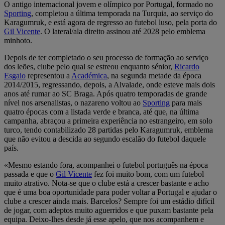
O antigo internacional jovem e olímpico por Portugal, formado no
Sporting
, completou a última temporada na Turquia, ao serviço do
Karagumruk, e está agora de regresso ao futebol luso, pela porta do
Gil Vicente
. O lateral/ala direito assinou até 2028 pelo emblema
minhoto.
Depois de ter completado o seu processo de formação ao serviço
dos leões, clube pelo qual se estreou enquanto sénior,
Ricardo
Esgaio
representou a
Académica
, na segunda metade da época
2014/2015, regressando, depois, a Alvalade, onde esteve mais dois
anos até rumar ao SC Braga. Após quatro temporadas de grande
nível nos arsenalistas, o nazareno voltou ao
Sporting
para mais
quatro épocas com a listada verde e branca, até que, na última
campanha, abraçou a primeira experiência no estrangeiro, em solo
turco, tendo contabilizado 28 partidas pelo Karagumruk, emblema
que não evitou a descida ao segundo escalão do futebol daquele
país.
«Mesmo estando fora, acompanhei o futebol português na época
passada e que o
Gil Vicente
fez foi muito bom, com um futebol
muito atrativo. Nota-se que o clube está a crescer bastante e acho
que é uma boa oportunidade para poder voltar a Portugal e ajudar o
clube a crescer ainda mais. Barcelos? Sempre foi um estádio difícil
de jogar, com adeptos muito aguerridos e que puxam bastante pela
equipa. Deixo-lhes desde já esse apelo, que nos acompanhem e