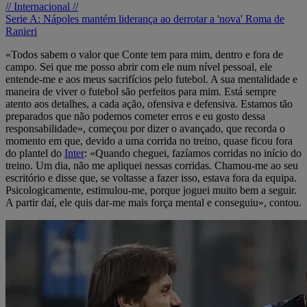
// Internacional //
Serie A: Nápoles mantém liderança ao derrotar a 'nova' Roma de
Ranieri
«Todos sabem o valor que Conte tem para mim, dentro e fora de
campo. Sei que me posso abrir com ele num nível pessoal, ele
entende-me e aos meus sacrifícios pelo futebol. A sua mentalidade e
maneira de viver o futebol são perfeitos para mim. Está sempre
atento aos detalhes, a cada ação, ofensiva e defensiva. Estamos tão
preparados que não podemos cometer erros e eu gosto dessa
responsabilidade», começou por dizer o avançado, que recorda o
momento em que, devido a uma corrida no treino, quase ficou fora
do plantel do
Inter
: «Quando cheguei, fazíamos corridas no início do
treino. Um dia, não me apliquei nessas corridas. Chamou-me ao seu
escritório e disse que, se voltasse a fazer isso, estava fora da equipa.
Psicologicamente, estimulou-me, porque joguei muito bem a seguir.
A partir daí, ele quis dar-me mais força mental e conseguiu», contou.