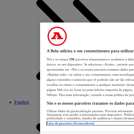
A Bola solicita o seu consentimento para utilizar
Nós e os nossos
298
parceiros armazenamos e acedemos a dados
únicos, no seu dispositivo. Se selecionar «Aceito», permite que 
apresentadas em «Nós e os nossos parceiros tratamos dados para 
«Rejeitar tudo» ou retirar o seu consentimento, estas tecnologia
alguns conteúdos e anúncios que vê poderão não ser tão relevant
escolhas ou retirar o consentimento a qualquer momento clicand
página Web (ou no ícone na parte inferior esquerda da página, s
Website. Para mais informação, consulte a nossa política de pri
Futebol
Nós e os nossos parceiros tratamos os dados par
Utilizar dados de geolocalização precisos. Procurar ativamente a
Armazenar e/ou aceder a informações num dispositivo. Publici
publicidade e conteúdos, estudos de audiência e desenvolvimen
Lista de parceiros (fornecedores)