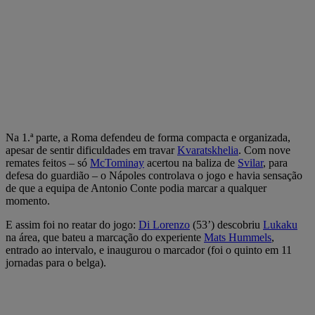
Na 1.ª parte, a Roma defendeu de forma compacta e organizada,
apesar de sentir dificuldades em travar
Kvaratskhelia
. Com nove
remates feitos – só
McTominay
acertou na baliza de
Svilar
, para
defesa do guardião – o Nápoles controlava o jogo e havia sensação
de que a equipa de Antonio Conte podia marcar a qualquer
momento.
E assim foi no reatar do jogo:
Di Lorenzo
(53’) descobriu
Lukaku
na área, que bateu a marcação do experiente
Mats Hummels
,
entrado ao intervalo, e inaugurou o marcador (foi o quinto em 11
jornadas para o belga).