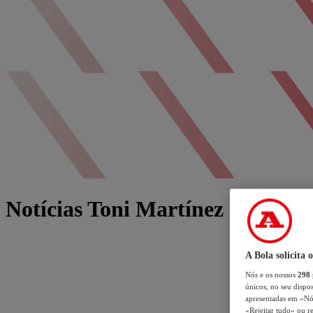
Notícias Toni Martínez
A Bola solicita 
Nós e os nossos
298
únicos, no seu dispos
apresentadas em «Nós 
«Rejeitar tudo» ou re