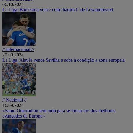
06.10.2024
La Liga: Barcelona vence com ‘hat-trick’ de Lewandowski
// Internacional //
20.09.2024
La Liga: Alavés vence Sevilha e sobe à condição a zona europeia
// Nacional //
16.09.2024
«Samu Omorodion tem tudo para se tornar um dos melhores
avançados da Europa»