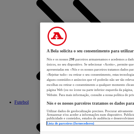
A Bola solicita o seu consentimento para utilizar
Nós e os nossos
298
parceiros armazenamos e acedemos a dados
únicos, no seu dispositivo. Se selecionar «Aceito», permite que 
apresentadas em «Nós e os nossos parceiros tratamos dados para 
«Rejeitar tudo» ou retirar o seu consentimento, estas tecnologia
alguns conteúdos e anúncios que vê poderão não ser tão relevant
escolhas ou retirar o consentimento a qualquer momento clicand
página Web (ou no ícone na parte inferior esquerda da página, s
Website. Para mais informação, consulte a nossa política de pri
Futebol
Nós e os nossos parceiros tratamos os dados par
Utilizar dados de geolocalização precisos. Procurar ativamente a
Armazenar e/ou aceder a informações num dispositivo. Publici
publicidade e conteúdos, estudos de audiência e desenvolvimen
Lista de parceiros (fornecedores)