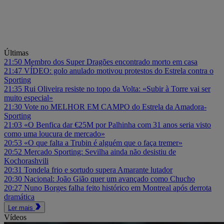
Últimas
21:50
Membro dos Super Dragões encontrado morto em casa
21:47
VÍDEO: golo anulado motivou protestos do Estrela contra o
Sporting
21:35
Rui Oliveira resiste no topo da Volta: «Subir à Torre vai ser
muito especial»
21:30
Vote no MELHOR EM CAMPO do Estrela da Amadora-
Sporting
21:03
«O Benfica dar €25M por Palhinha com 31 anos seria visto
como uma loucura de mercado»
20:53
«O que falta a Trubin é alguém que o faça tremer»
20:52
Mercado Sporting: Sevilha ainda não desistiu de
Kochorashvili
20:31
Tondela frio e sortudo supera Amarante lutador
20:30
Nacional: João Gião quer um avançado como Chucho
20:27
Nuno Borges falha feito histórico em Montreal após derrota
dramática
Ler mais
Vídeos