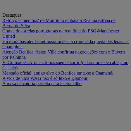
Destaques
Reforço e 'meninos' de Mourinho embalam Real na estreia de
Bernardo Silva
Chuva de estrelas portuguesas na reta final do PSG-Manchester
United
Há muralhas alemãs intransponíveis: a crónica da queda das leoas na
Champions
Atenção Benfica: Aston Villa confirma negociações com o Bayern
por Palhinha
V. Guimarães-Arouca: lobos saem a sorrir (e dão dores de cabeça no
Castelo)
Mercado oficial: antigo alvo do Benfica junta-se a Otamendi
A vida de uma WAG não é só luxo e 'glamour'
A mesa elevatória perfeita para teletrabalho