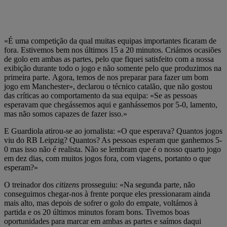
«É uma competição da qual muitas equipas importantes ficaram de
fora. Estivemos bem nos últimos 15 a 20 minutos. Criámos ocasiões
de golo em ambas as partes, pelo que fiquei satisfeito com a nossa
exibição durante todo o jogo e não somente pelo que produzimos na
primeira parte. Agora, temos de nos preparar para fazer um bom
jogo em Manchester», declarou o técnico catalão, que não gostou
das críticas ao comportamento da sua equipa: «Se as pessoas
esperavam que chegássemos aqui e ganhássemos por 5-0, lamento,
mas não somos capazes de fazer isso.»
E Guardiola atirou-se ao jornalista: «O que esperava? Quantos jogos
viu do RB Leipzig? Quantos? As pessoas esperam que ganhemos 5-
0 mas isso não é realista. Não se lembram que é o nosso quarto jogo
em dez dias, com muitos jogos fora, com viagens, portanto o que
esperam?»
O treinador dos
citizens
prosseguiu: «Na segunda parte, não
conseguimos chegar-nos à frente porque eles pressionaram ainda
mais alto, mas depois de sofrer o golo do empate, voltámos à
partida e os 20 últimos minutos foram bons. Tivemos boas
oportunidades para marcar em ambas as partes e saímos daqui