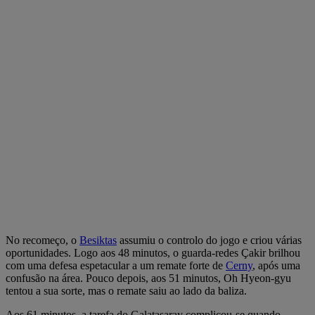
No recomeço, o
Besiktas
assumiu o controlo do jogo e criou várias
oportunidades. Logo aos 48 minutos, o guarda-redes Çakir brilhou
com uma defesa espetacular a um remate forte de
Cerny
, após uma
confusão na área. Pouco depois, aos 51 minutos, Oh Hyeon-gyu
tentou a sua sorte, mas o remate saiu ao lado da baliza.
Aos 61 minutos, a tarefa do Galatasaray complicou-se quando