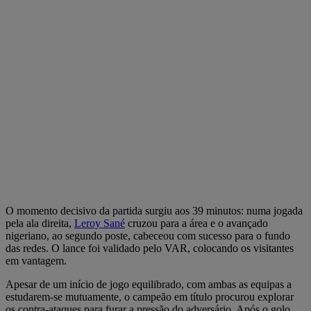
O momento decisivo da partida surgiu aos 39 minutos: numa jogada
pela ala direita,
Leroy Sané
cruzou para a área e o avançado
nigeriano, ao segundo poste, cabeceou com sucesso para o fundo
das redes. O lance foi validado pelo VAR, colocando os visitantes
em vantagem.
Apesar de um início de jogo equilibrado, com ambas as equipas a
estudarem-se mutuamente, o campeão em título procurou explorar
os contra-ataques para furar a pressão do adversário. Após o golo