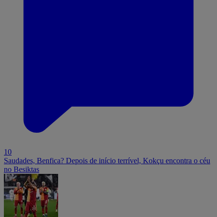
10
Saudades, Benfica? Depois de início terrível, Kokçu encontra o céu
no Besiktas