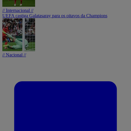
// Internacional //
UEFA castiga Galatasaray para os oitavos da Champions
// Nacional //