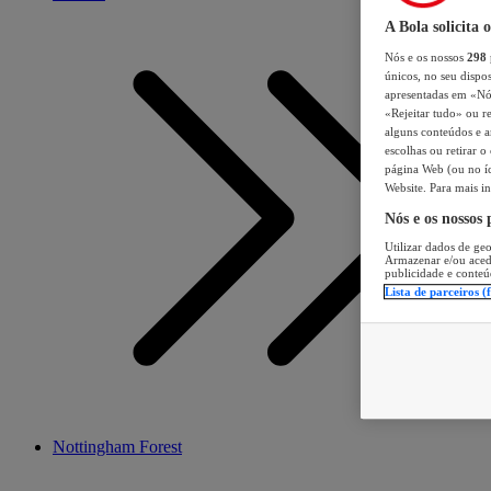
A Bola solicita 
Nós e os nossos
298
únicos, no seu dispos
apresentadas em «Nós 
«Rejeitar tudo» ou re
alguns conteúdos e an
escolhas ou retirar 
página Web (ou no íc
Website. Para mais in
Nós e os nossos
Utilizar dados de geo
Armazenar e/ou aced
publicidade e conteú
Lista de parceiros (
Nottingham Forest