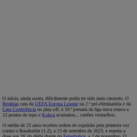
O início, ainda assim, dificilmente podia ter sido mais cinzento. O
Besiktas
caiu da
UEFA Europa League
na 2.ª pré-eliminatória e da
Liga Conferência
no play-off, à 10.ª jornada da liga turca estava a
12 pontos do topo e
Kokçu
acumulou... cartões vermelhos.
O médio de 25 anos recebeu ordem de expulsão pela primeira vez
contra o Basaksehir (1-2), a 13 de setembro de 2025, e repetiu a
dose aos 26' do dérbi diante do
Fenerbahçe
, a 2 de novembro. O