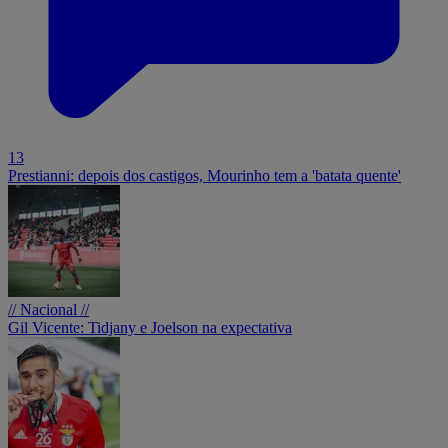
13
Prestianni: depois dos castigos, Mourinho tem a 'batata quente'
// Nacional //
Gil Vicente: Tidjany e Joelson na expectativa