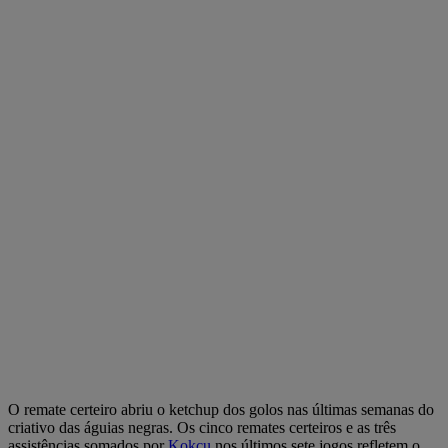
O remate certeiro abriu o ketchup dos golos nas últimas semanas do
criativo das águias negras. Os cinco remates certeiros e as três
assistências somados por
Kokçu
nos últimos sete jogos refletem o