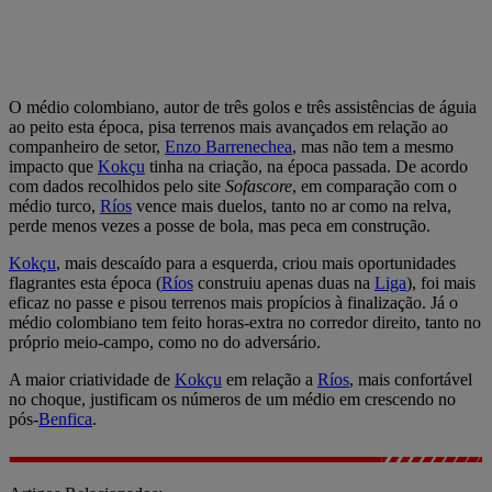
O médio colombiano, autor de três golos e três assistências de águia
ao peito esta época, pisa terrenos mais avançados em relação ao
companheiro de setor,
Enzo Barrenechea
, mas não tem a mesmo
impacto que
Kokçu
tinha na criação, na época passada. De acordo
com dados recolhidos pelo site
Sofascore
, em comparação com o
médio turco,
Ríos
vence mais duelos, tanto no ar como na relva,
perde menos vezes a posse de bola, mas peca em construção.
Kokçu
, mais descaído para a esquerda, criou mais oportunidades
flagrantes esta época (
Ríos
construiu apenas duas na
Liga
), foi mais
eficaz no passe e pisou terrenos mais propícios à finalização. Já o
médio colombiano tem feito horas-extra no corredor direito, tanto no
próprio meio-campo, como no do adversário.
A maior criatividade de
Kokçu
em relação a
Ríos
, mais confortável
no choque, justificam os números de um médio em crescendo no
pós-
Benfica
.