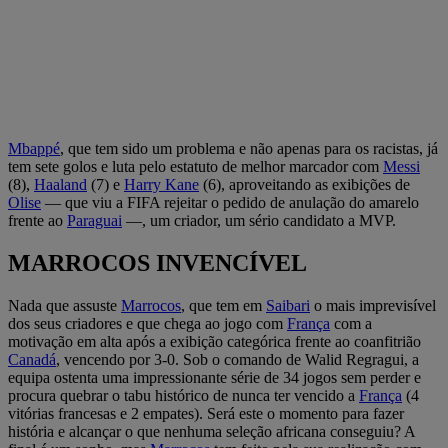
Mbappé
, que tem sido um problema e não apenas para os racistas, já
tem sete golos e luta pelo estatuto de melhor marcador com
Messi
(8),
Haaland
(7) e
Harry Kane
(6), aproveitando as exibições de
Olise
— que viu a FIFA rejeitar o pedido de anulação do amarelo
frente ao
Paraguai
—, um criador, um sério candidato a MVP.
MARROCOS INVENCÍVEL
Nada que assuste
Marrocos
, que tem em
Saibari
o mais imprevisível
dos seus criadores e que chega ao jogo com
França
com a
motivação em alta após a exibição categórica frente ao coanfitrião
Canadá
, vencendo por 3-0. Sob o comando de Walid Regragui, a
equipa ostenta uma impressionante série de 34 jogos sem perder e
procura quebrar o tabu histórico de nunca ter vencido a
França
(4
vitórias francesas e 2 empates). Será este o momento para fazer
história e alcançar o que nenhuma seleção africana conseguiu? A