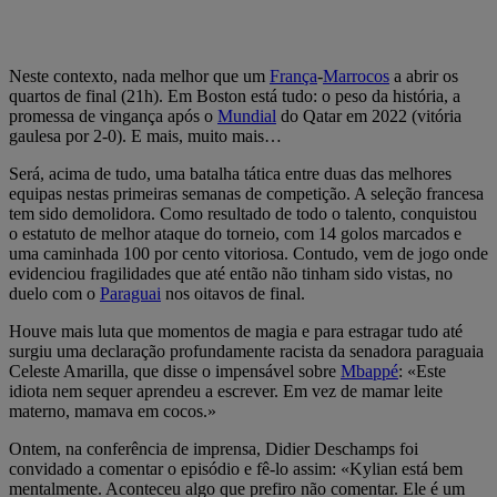
Neste contexto, nada melhor que um
França
-
Marrocos
a abrir os
quartos de final (21h). Em Boston está tudo: o peso da história, a
promessa de vingança após o
Mundial
do Qatar em 2022 (vitória
gaulesa por 2-0). E mais, muito mais…
Será, acima de tudo, uma batalha tática entre duas das melhores
equipas nestas primeiras semanas de competição. A seleção francesa
tem sido demolidora. Como resultado de todo o talento, conquistou
o estatuto de melhor ataque do torneio, com 14 golos marcados e
uma caminhada 100 por cento vitoriosa. Contudo, vem de jogo onde
evidenciou fragilidades que até então não tinham sido vistas, no
duelo com o
Paraguai
nos oitavos de final.
Houve mais luta que momentos de magia e para estragar tudo até
surgiu uma declaração profundamente racista da senadora paraguaia
Celeste Amarilla, que disse o impensável sobre
Mbappé
: «Este
idiota nem sequer aprendeu a escrever. Em vez de mamar leite
materno, mamava em cocos.»
Ontem, na conferência de imprensa, Didier Deschamps foi
convidado a comentar o episódio e fê-lo assim: «Kylian está bem
mentalmente. Aconteceu algo que prefiro não comentar. Ele é um