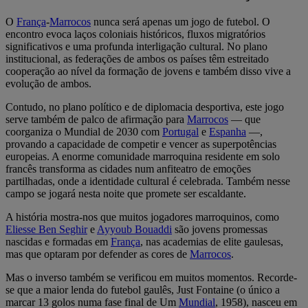
O
França
-
Marrocos
nunca será apenas um jogo de futebol. O
encontro evoca laços coloniais históricos, fluxos migratórios
significativos e uma profunda interligação cultural. No plano
institucional, as federações de ambos os países têm estreitado
cooperação ao nível da formação de jovens e também disso vive a
evolução de ambos.
Contudo, no plano político e de diplomacia desportiva, este jogo
serve também de palco de afirmação para
Marrocos
— que
coorganiza o Mundial de 2030 com
Portugal
e
Espanha
—,
provando a capacidade de competir e vencer as superpotências
europeias. A enorme comunidade marroquina residente em solo
francês transforma as cidades num anfiteatro de emoções
partilhadas, onde a identidade cultural é celebrada. Também nesse
campo se jogará nesta noite que promete ser escaldante.
A história mostra-nos que muitos jogadores marroquinos, como
Eliesse Ben Seghir
e
Ayyoub Bouaddi
são jovens promessas
nascidas e formadas em
França
, nas academias de elite gaulesas,
mas que optaram por defender as cores de
Marrocos
.
Mas o inverso também se verificou em muitos momentos. Recorde-
se que a maior lenda do futebol gaulês, Just Fontaine (o único a
marcar 13 golos numa fase final de Um
Mundial
, 1958), nasceu em