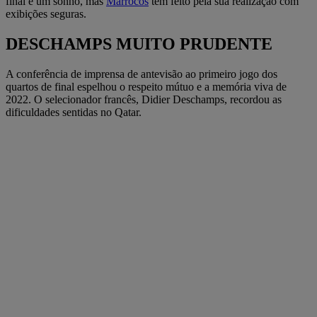
final é um sonho, mas
Marrocos
tem feito pela sua realização com
exibições seguras.
DESCHAMPS MUITO PRUDENTE
A conferência de imprensa de antevisão ao primeiro jogo dos
quartos de final espelhou o respeito mútuo e a memória viva de
2022. O selecionador francês, Didier Deschamps, recordou as
dificuldades sentidas no Qatar.