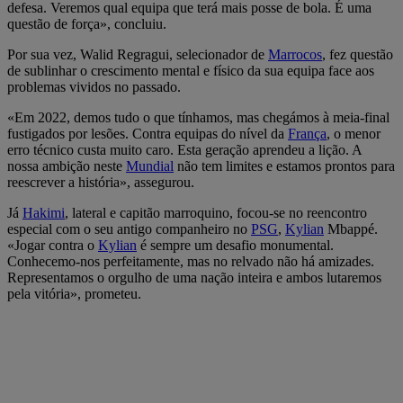
defesa. Veremos qual equipa que terá mais posse de bola. É uma
questão de força», concluiu.
Por sua vez, Walid Regragui, selecionador de
Marrocos
, fez questão
de sublinhar o crescimento mental e físico da sua equipa face aos
problemas vividos no passado.
«Em 2022, demos tudo o que tínhamos, mas chegámos à meia-final
fustigados por lesões. Contra equipas do nível da
França
, o menor
erro técnico custa muito caro. Esta geração aprendeu a lição. A
nossa ambição neste
Mundial
não tem limites e estamos prontos para
reescrever a história», assegurou.
Já
Hakimi
, lateral e capitão marroquino, focou-se no reencontro
especial com o seu antigo companheiro no
PSG
,
Kylian
Mbappé.
«Jogar contra o
Kylian
é sempre um desafio monumental.
Conhecemo-nos perfeitamente, mas no relvado não há amizades.
Representamos o orgulho de uma nação inteira e ambos lutaremos
pela vitória», prometeu.