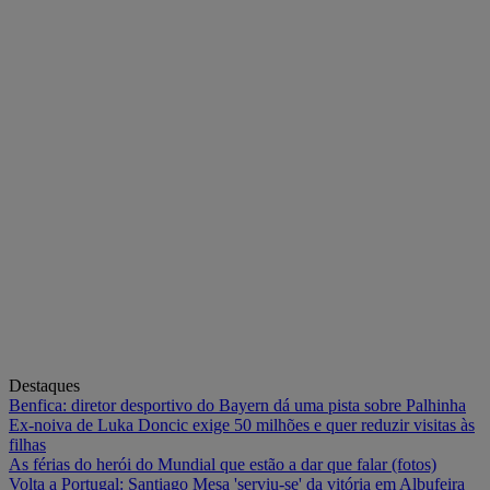
Destaques
Benfica: diretor desportivo do Bayern dá uma pista sobre Palhinha
Ex-noiva de Luka Doncic exige 50 milhões e quer reduzir visitas às
filhas
As férias do herói do Mundial que estão a dar que falar (fotos)
Volta a Portugal: Santiago Mesa 'serviu-se' da vitória em Albufeira