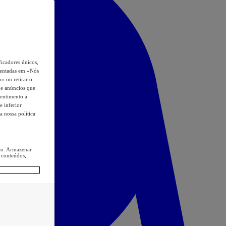
icadores únicos,
esentadas em «Nós
o» ou retirar o
s e anúncios que
sentimento a
e inferior
a nossa política
ção. Armazenar
 conteúdos,