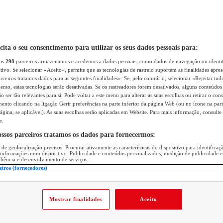
icita o seu consentimento para utilizar os seus dados pessoais para:
sos
298
parceiros armazenamos e acedemos a dados pessoais, como dados de navegação ou identif
itivo. Se selecionar «Aceito», permite que as tecnologias de rastreio suportem as finalidades apr
rceiros tratamos dados para as seguintes finalidades». Se, pelo contrário, selecionar «Rejeitar tud
ento, estas tecnologias serão desativadas. Se os rastreadores forem desativados, alguns conteúdo
 ser tão relevantes para si. Pode voltar a este menu para alterar as suas escolhas ou retirar o con
nto clicando na ligação Gerir preferências na parte inferior da página Web (ou no ícone na part
ágina, se aplicável). As suas escolhas serão aplicadas em Website. Para mais informação, consulte 
e.
ossos parceiros tratamos os dados para fornecermos:
 de geolocalização precisos. Procurar ativamente as características do dispositivo para identifica
 informações num dispositivo. Publicidade e conteúdos personalizados, medição de publicidade e
diência e desenvolvimento de serviços.
eiros (fornecedores)
Mostrar finalidades
Aceito