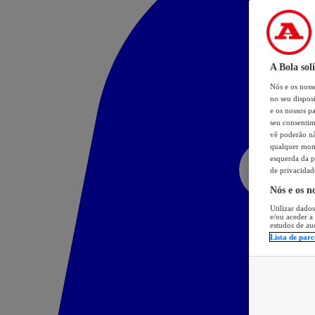
A Bola sol
Nós e os nos
no seu dispos
e os nossos pa
seu consentim
vê poderão não
qualquer mome
esquerda da p
de privacidad
Nós e os n
Utilizar dados
e/ou aceder a
estudos de au
Lista de parc