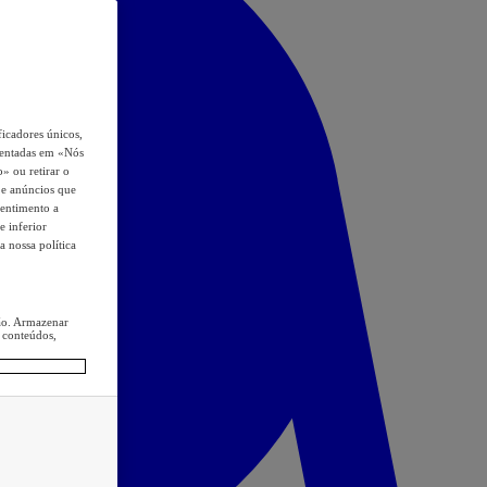
icadores únicos,
esentadas em «Nós
o» ou retirar o
s e anúncios que
sentimento a
e inferior
a nossa política
ção. Armazenar
 conteúdos,