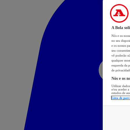
A Bola sol
Nós e os nos
no seu dispos
e os nossos pa
seu consentim
vê poderão não
qualquer mome
esquerda da p
de privacidad
Nós e os n
Utilizar dados
e/ou aceder a
estudos de au
Lista de parc