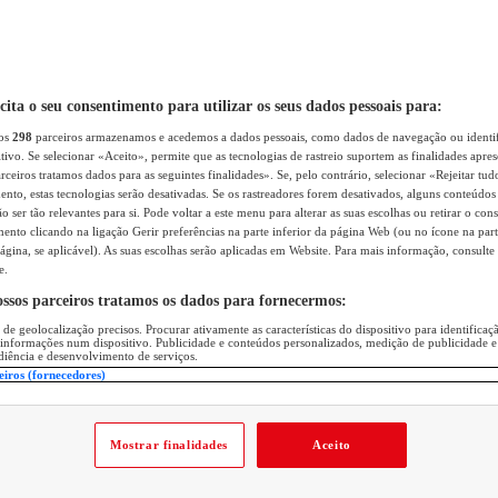
icita o seu consentimento para utilizar os seus dados pessoais para:
sos
298
parceiros armazenamos e acedemos a dados pessoais, como dados de navegação ou identif
itivo. Se selecionar «Aceito», permite que as tecnologias de rastreio suportem as finalidades apr
rceiros tratamos dados para as seguintes finalidades». Se, pelo contrário, selecionar «Rejeitar tud
ento, estas tecnologias serão desativadas. Se os rastreadores forem desativados, alguns conteúdo
 ser tão relevantes para si. Pode voltar a este menu para alterar as suas escolhas ou retirar o con
nto clicando na ligação Gerir preferências na parte inferior da página Web (ou no ícone na part
ágina, se aplicável). As suas escolhas serão aplicadas em Website. Para mais informação, consulte 
e.
ossos parceiros tratamos os dados para fornecermos:
 de geolocalização precisos. Procurar ativamente as características do dispositivo para identifica
 informações num dispositivo. Publicidade e conteúdos personalizados, medição de publicidade e
diência e desenvolvimento de serviços.
eiros (fornecedores)
Mostrar finalidades
Aceito