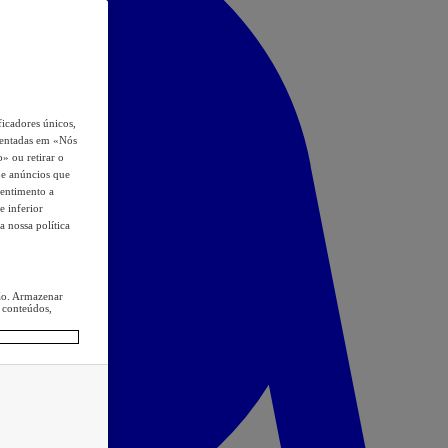
icadores únicos,
esentadas em «Nós
o» ou retirar o
s e anúncios que
sentimento a
e inferior
a nossa política
ção. Armazenar
 conteúdos,