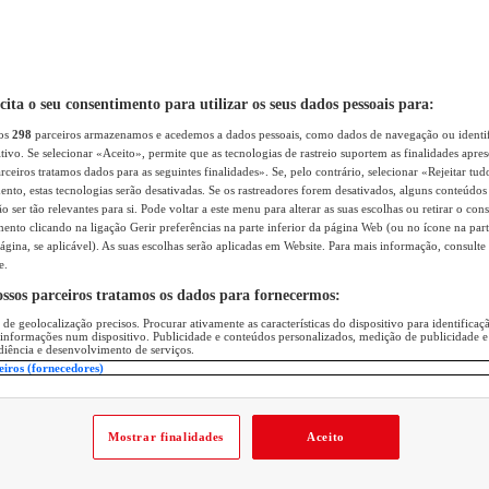
icita o seu consentimento para utilizar os seus dados pessoais para:
sos
298
parceiros armazenamos e acedemos a dados pessoais, como dados de navegação ou identif
itivo. Se selecionar «Aceito», permite que as tecnologias de rastreio suportem as finalidades apr
rceiros tratamos dados para as seguintes finalidades». Se, pelo contrário, selecionar «Rejeitar tud
ento, estas tecnologias serão desativadas. Se os rastreadores forem desativados, alguns conteúdo
 ser tão relevantes para si. Pode voltar a este menu para alterar as suas escolhas ou retirar o con
nto clicando na ligação Gerir preferências na parte inferior da página Web (ou no ícone na part
ágina, se aplicável). As suas escolhas serão aplicadas em Website. Para mais informação, consulte 
e.
ossos parceiros tratamos os dados para fornecermos:
 de geolocalização precisos. Procurar ativamente as características do dispositivo para identifica
 informações num dispositivo. Publicidade e conteúdos personalizados, medição de publicidade e
diência e desenvolvimento de serviços.
eiros (fornecedores)
Mostrar finalidades
Aceito