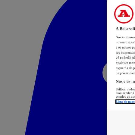
A Bola sol
Nós e os nos
no seu dispos
e os nossos pa
seu consentim
vê poderão não
qualquer mome
esquerda da p
de privacidad
Nós e os n
Utilizar dados
e/ou aceder a
estudos de au
Lista de parc