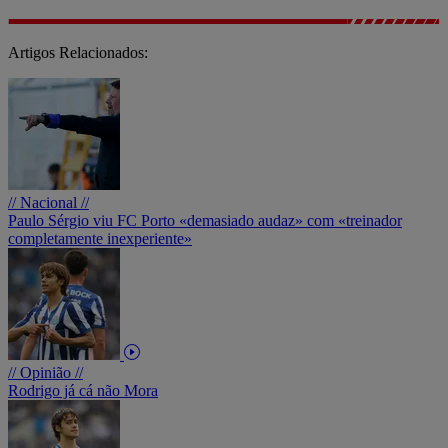
Artigos Relacionados:
// Nacional //
Paulo Sérgio viu FC Porto «demasiado audaz» com «treinador
completamente inexperiente»
// Opinião //
Rodrigo já cá não Mora