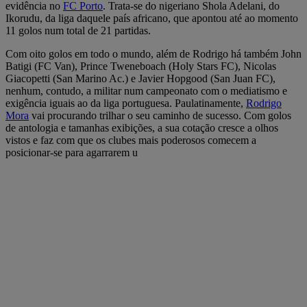
evidência no
FC Porto
. Trata-se do nigeriano Shola Adelani, do
Ikorudu, da liga daquele país africano, que apontou até ao momento
11 golos num total de 21 partidas.
Com oito golos em todo o mundo, além de Rodrigo há também John
Batigi (FC Van), Prince Tweneboach (Holy Stars FC), Nicolas
Giacopetti (San Marino Ac.) e Javier Hopgood (San Juan FC),
nenhum, contudo, a militar num campeonato com o mediatismo e
exigência iguais ao da liga portuguesa. Paulatinamente,
Rodrigo
Mora
vai procurando trilhar o seu caminho de sucesso. Com golos
de antologia e tamanhas exibições, a sua cotação cresce a olhos
vistos e faz com que os clubes mais poderosos comecem a
posicionar-se para agarrarem u