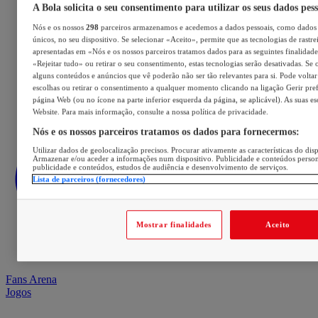
A Bola solicita o seu consentimento para utilizar os seus dados pes
Nós e os nossos
298
parceiros armazenamos e acedemos a dados pessoais, como dados 
únicos, no seu dispositivo. Se selecionar «Aceito», permite que as tecnologias de rastre
apresentadas em «Nós e os nossos parceiros tratamos dados para as seguintes finalidades
«Rejeitar tudo» ou retirar o seu consentimento, estas tecnologias serão desativadas. Se 
alguns conteúdos e anúncios que vê poderão não ser tão relevantes para si. Pode voltar 
escolhas ou retirar o consentimento a qualquer momento clicando na ligação Gerir prefe
página Web (ou no ícone na parte inferior esquerda da página, se aplicável). As suas e
Website. Para mais informação, consulte a nossa política de privacidade.
Nós e os nossos parceiros tratamos os dados para fornecermos:
Utilizar dados de geolocalização precisos. Procurar ativamente as características do disp
Armazenar e/ou aceder a informações num dispositivo. Publicidade e conteúdos perso
publicidade e conteúdos, estudos de audiência e desenvolvimento de serviços.
Lista de parceiros (fornecedores)
Mostrar finalidades
Aceito
Fans Arena
Jogos