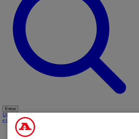
Entrar
Últimas
Mercado
Opinião
iGaming Hub
A BOLA SUGERE
Barba
e Cabelo