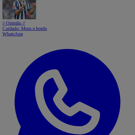
// Opinião //
Cuidado: Mora a bordo
WhatsApp