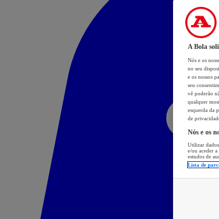
A Bola sol
Nós e os nos
no seu dispos
e os nossos pa
seu consentim
vê poderão não
qualquer mome
esquerda da p
de privacidad
Nós e os n
Utilizar dados
e/ou aceder a
estudos de au
Lista de parc