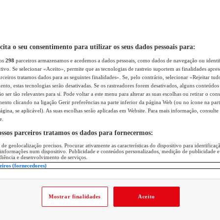
icita o seu consentimento para utilizar os seus dados pessoais para:
sos
298
parceiros armazenamos e acedemos a dados pessoais, como dados de navegação ou identif
itivo. Se selecionar «Aceito», permite que as tecnologias de rastreio suportem as finalidades apr
rceiros tratamos dados para as seguintes finalidades». Se, pelo contrário, selecionar «Rejeitar tud
ento, estas tecnologias serão desativadas. Se os rastreadores forem desativados, alguns conteúdo
 ser tão relevantes para si. Pode voltar a este menu para alterar as suas escolhas ou retirar o con
nto clicando na ligação Gerir preferências na parte inferior da página Web (ou no ícone na part
ágina, se aplicável). As suas escolhas serão aplicadas em Website. Para mais informação, consulte 
e.
ossos parceiros tratamos os dados para fornecermos:
 de geolocalização precisos. Procurar ativamente as características do dispositivo para identifica
 informações num dispositivo. Publicidade e conteúdos personalizados, medição de publicidade e
diência e desenvolvimento de serviços.
eiros (fornecedores)
Mostrar finalidades
Aceito