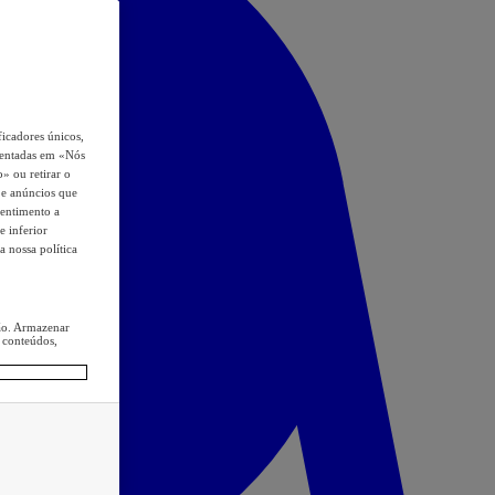
icadores únicos,
esentadas em «Nós
o» ou retirar o
s e anúncios que
sentimento a
e inferior
a nossa política
ção. Armazenar
 conteúdos,