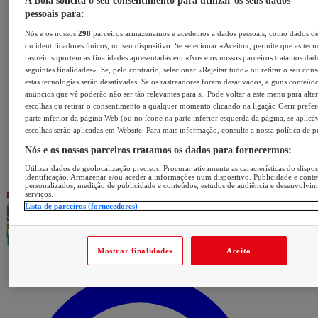
A Bola solicita o seu consentimento para utilizar os seus dados
pessoais para:
Nós e os nossos
298
parceiros armazenamos e acedemos a dados pessoais, como dados d
ou identificadores únicos, no seu dispositivo. Se selecionar «Aceito», permite que as tecn
rastreio suportem as finalidades apresentadas em «Nós e os nossos parceiros tratamos dad
seguintes finalidades». Se, pelo contrário, selecionar «Rejeitar tudo» ou retirar o seu con
estas tecnologias serão desativadas. Se os rastreadores forem desativados, alguns conteúd
anúncios que vê poderão não ser tão relevantes para si. Pode voltar a este menu para alter
escolhas ou retirar o consentimento a qualquer momento clicando na ligação Gerir prefer
parte inferior da página Web (ou no ícone na parte inferior esquerda da página, se aplicáv
escolhas serão aplicadas em Website. Para mais informação, consulte a nossa política de p
Nós e os nossos parceiros tratamos os dados para fornecermos:
Utilizar dados de geolocalização precisos. Procurar ativamente as características do dispos
identificação. Armazenar e/ou aceder a informações num dispositivo. Publicidade e cont
personalizados, medição de publicidade e conteúdos, estudos de audiência e desenvolvi
serviços.
Lista de parceiros (fornecedores)
Mostrar finalidades
Aceito