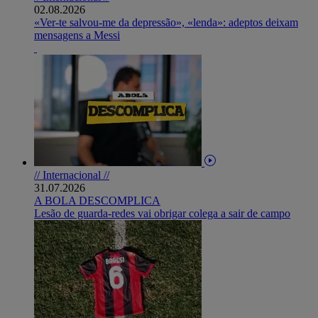
02.08.2026
«Ver-te salvou-me da depressão», «lenda»: adeptos deixam
mensagens a Messi
// Internacional //
31.07.2026
A BOLA DESCOMPLICA
Lesão de guarda-redes vai obrigar colega a sair de campo