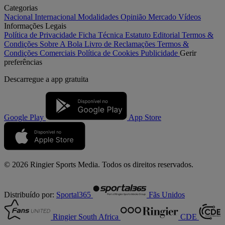
Categorias
Nacional
Internacional
Modalidades
Opinião
Mercado
Vídeos
Informações Legais
Política de Privacidade
Ficha Técnica
Estatuto Editorial
Termos &
Condições
Sobre A Bola
Livro de Reclamações
Termos &
Condições Comerciais
Política de Cookies
Publicidade
Gerir
preferências
Descarregue a
app gratuita
Google Play
App Store
© 2026 Ringier Sports Media. Todos os direitos reservados.
Distribuído por:
Sportal365
Fãs Unidos
Ringier South Africa
CDE