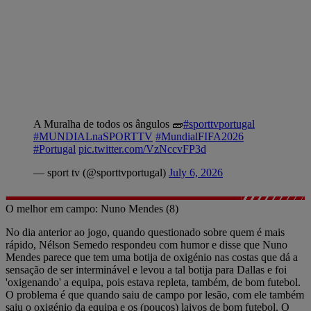
A Muralha de todos os ângulos 🧱
#sporttvportugal
#MUNDIALnaSPORTTV
#MundialFIFA2026
#Portugal
pic.twitter.com/VzNccvFP3d
— sport tv (@sporttvportugal)
July 6, 2026
O melhor em campo: Nuno Mendes (8)
No dia anterior ao jogo, quando questionado sobre quem é mais
rápido, Nélson Semedo respondeu com humor e disse que Nuno
Mendes parece que tem uma botija de oxigénio nas costas que dá a
sensação de ser interminável e levou a tal botija para Dallas e foi
'oxigenando' a equipa, pois estava repleta, também, de bom futebol.
O problema é que quando saiu de campo por lesão, com ele também
saiu o oxigénio da equipa e os (poucos) laivos de bom futebol. O