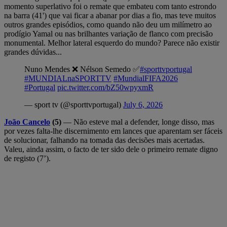
momento superlativo foi o remate que embateu com tanto estrondo
na barra (41') que vai ficar a abanar por dias a fio, mas teve muitos
outros grandes episódios, como quando não deu um milímetro ao
prodígio Yamal ou nas brilhantes variação de flanco com precisão
monumental. Melhor lateral esquerdo do mundo? Parece não existir
grandes dúvidas...
Nuno Mendes ❌ Nélson Semedo ✅
#sporttvportugal
#MUNDIALnaSPORTTV
#MundialFIFA2026
#Portugal
pic.twitter.com/bZ50wpyxmR
— sport tv (@sporttvportugal)
July 6, 2026
João Cancelo
(5)
— Não esteve mal a defender, longe disso, mas
por vezes falta-lhe discernimento em lances que aparentam ser fáceis
de solucionar, falhando na tomada das decisões mais acertadas.
Valeu, ainda assim, o facto de ter sido dele o primeiro remate digno
de registo (7’).