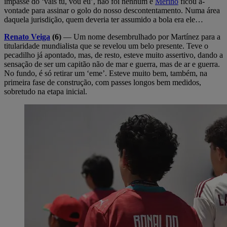
impasse do ‘vais tu, vou eu’, não foi nenhum e
Merino
ficou à-
vontade para assinar o golo do nosso descontentamento. Numa área
daquela jurisdição, quem deveria ter assumido a bola era ele…
Renato Veiga
(6)
— Um nome desembrulhado por Martínez para a
titularidade mundialista que se revelou um belo presente. Teve o
pecadilho já apontado, mas, de resto, esteve muito assertivo, dando a
sensação de ser um capitão não de mar e guerra, mas de ar e guerra.
No fundo, é só retirar um ‘eme’. Esteve muito bem, também, na
primeira fase de construção, com passes longos bem medidos,
sobretudo na etapa inicial.