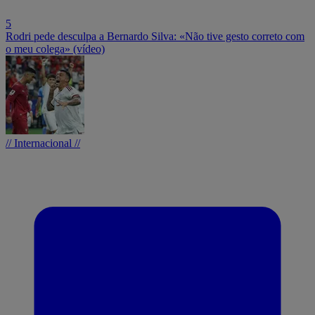
5
Rodri pede desculpa a Bernardo Silva: «Não tive gesto correto com
o meu colega» (vídeo)
// Internacional //