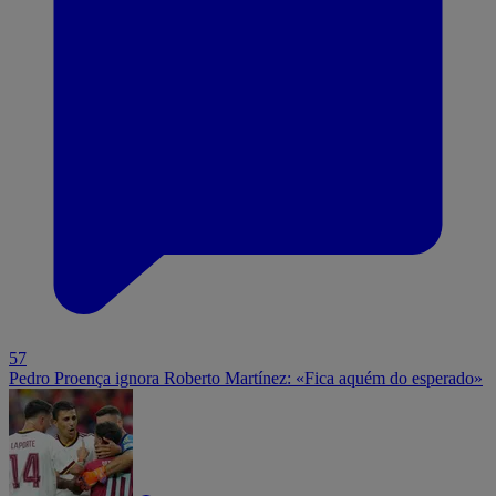
57
Pedro Proença ignora Roberto Martínez: «Fica aquém do esperado»