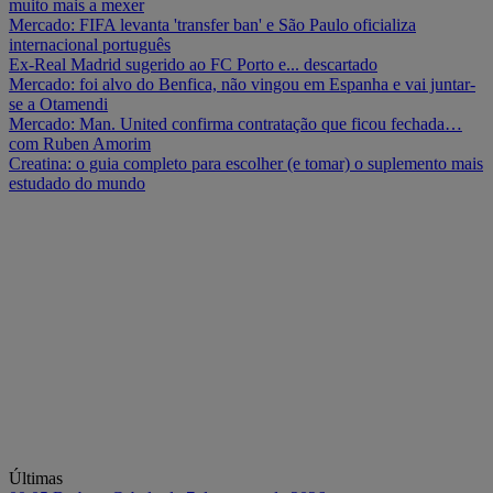
muito mais a mexer
Mercado: FIFA levanta 'transfer ban' e São Paulo oficializa
internacional português
Ex-Real Madrid sugerido ao FC Porto e... descartado
Mercado: foi alvo do Benfica, não vingou em Espanha e vai juntar-
se a Otamendi
Mercado: Man. United confirma contratação que ficou fechada…
com Ruben Amorim
Creatina: o guia completo para escolher (e tomar) o suplemento mais
estudado do mundo
Últimas