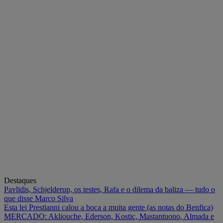
Destaques
Pavlidis, Schjelderup, os testes, Rafa e o dilema da baliza — tudo o
que disse Marco Silva
Esta lei Prestianni calou a boca a muita gente (as notas do Benfica)
MERCADO: Akliouche, Ederson, Kostic, Mastantuono, Almada e