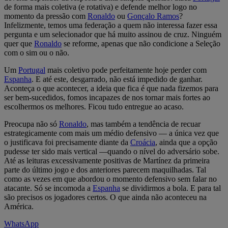
de forma mais coletiva (e rotativa) e defende melhor logo no
momento da pressão com
Ronaldo
ou
Gonçalo Ramos
?
Infelizmente, temos uma federação a quem não interessa fazer essa
pergunta e um selecionador que há muito assinou de cruz. Ninguém
quer que
Ronaldo
se reforme, apenas que não condicione a Seleção
com o sim ou o não.
Um
Portugal
mais coletivo pode perfeitamente hoje perder com
Espanha
. E até este, desgarrado, não está impedido de ganhar.
Aconteça o que acontecer, a ideia que fica é que nada fizemos para
ser bem-sucedidos, fomos incapazes de nos tornar mais fortes ao
escolhermos os melhores. Ficou tudo entregue ao acaso.
Preocupa não só
Ronaldo
, mas também a tendência de recuar
estrategicamente com mais um médio defensivo — a única vez que
o justificava foi precisamente diante da
Croácia
, ainda que a opção
pudesse ter sido mais vertical —quando o nível do adversário sobe.
Até as leituras excessivamente positivas de Martínez da primeira
parte do último jogo e dos anteriores parecem maquilhadas. Tal
como as vezes em que abordou o momento defensivo sem falar no
atacante. Só se incomoda a
Espanha
se dividirmos a bola. E para tal
são precisos os jogadores certos. O que ainda não aconteceu na
América.
WhatsApp