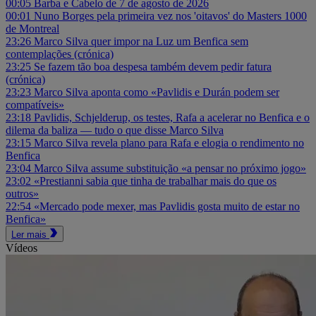
00:05
Barba e Cabelo de 7 de agosto de 2026
00:01
Nuno Borges pela primeira vez nos 'oitavos' do Masters 1000
de Montreal
23:26
Marco Silva quer impor na Luz um Benfica sem
contemplações (crónica)
23:25
Se fazem tão boa despesa também devem pedir fatura
(crónica)
23:23
Marco Silva aponta como «Pavlidis e Durán podem ser
compatíveis»
23:18
Pavlidis, Schjelderup, os testes, Rafa a acelerar no Benfica e o
dilema da baliza — tudo o que disse Marco Silva
23:15
Marco Silva revela plano para Rafa e elogia o rendimento no
Benfica
23:04
Marco Silva assume substituição «a pensar no próximo jogo»
23:02
«Prestianni sabia que tinha de trabalhar mais do que os
outros»
22:54
«Mercado pode mexer, mas Pavlidis gosta muito de estar no
Benfica»
Ler mais
Vídeos