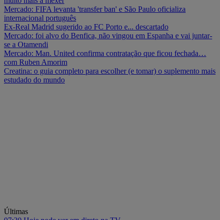
muito mais a mexer
Mercado: FIFA levanta 'transfer ban' e São Paulo oficializa
internacional português
Ex-Real Madrid sugerido ao FC Porto e... descartado
Mercado: foi alvo do Benfica, não vingou em Espanha e vai juntar-
se a Otamendi
Mercado: Man. United confirma contratação que ficou fechada…
com Ruben Amorim
Creatina: o guia completo para escolher (e tomar) o suplemento mais
estudado do mundo
Últimas