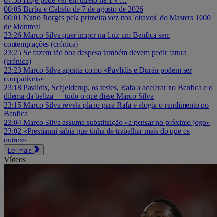
07:30
Hoje pode ver em direto na TV…
00:05
Barba e Cabelo de 7 de agosto de 2026
00:01
Nuno Borges pela primeira vez nos 'oitavos' do Masters 1000
de Montreal
23:26
Marco Silva quer impor na Luz um Benfica sem
contemplações (crónica)
23:25
Se fazem tão boa despesa também devem pedir fatura
(crónica)
23:23
Marco Silva aponta como «Pavlidis e Durán podem ser
compatíveis»
23:18
Pavlidis, Schjelderup, os testes, Rafa a acelerar no Benfica e o
dilema da baliza — tudo o que disse Marco Silva
23:15
Marco Silva revela plano para Rafa e elogia o rendimento no
Benfica
23:04
Marco Silva assume substituição «a pensar no próximo jogo»
23:02
«Prestianni sabia que tinha de trabalhar mais do que os
outros»
Ler mais
Vídeos