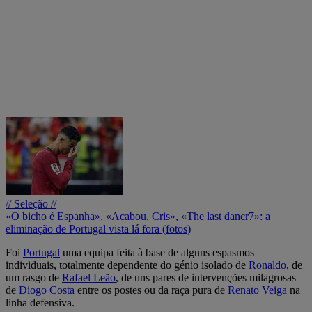
// Seleção //
«O bicho é Espanha», «Acabou, Cris», «The last dancr7»: a
eliminação de Portugal vista lá fora (fotos)
Foi
Portugal
uma equipa feita à base de alguns espasmos
individuais, totalmente dependente do génio isolado de
Ronaldo
, de
um rasgo de
Rafael Leão
, de uns pares de intervenções milagrosas
de
Diogo Costa
entre os postes ou da raça pura de
Renato Veiga
na
linha defensiva.