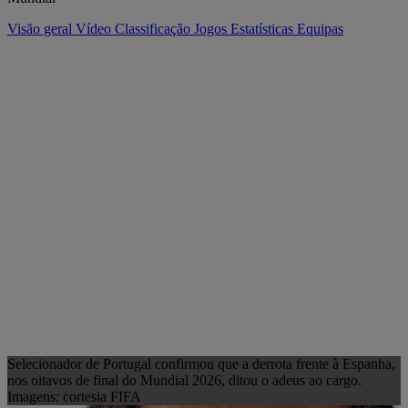
Visão geral
Vídeo
Classificação
Jogos
Estatísticas
Equipas
Selecionador de Portugal confirmou que a derrota frente à Espanha,
nos oitavos de final do Mundial 2026, ditou o adeus ao cargo.
Imagens: cortesia FIFA