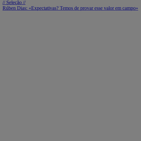
// Seleção //
Rúben Dias: «Expectativas? Temos de provar esse valor em campo»