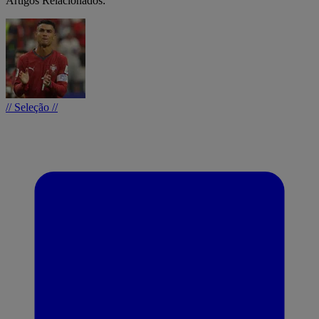
Artigos Relacionados:
// Seleção //