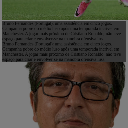
Bruno Fernandes (Portugal): uma assistência em cinco jogos.
Campanha pobre do médio luso após uma temporada incrível em
Manchester. A jogar mais próximo de Cristiano Ronaldo, não teve
espaço para criar e envolver-se na manobra ofensiva lusa
Bruno Fernandes (Portugal): uma assistência em cinco jogos.
Campanha pobre do médio luso após uma temporada incrível em
Manchester. A jogar mais próximo de Cristiano Ronaldo, não teve
espaço para criar e envolver-se na manobra ofensiva lusa