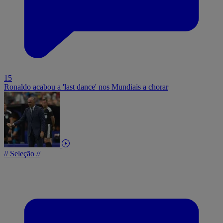
15
Ronaldo acabou a 'last dance' nos Mundiais a chorar
// Seleção //