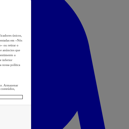
icadores únicos,
esentadas em «Nós
o» ou retirar o
s e anúncios que
sentimento a
e inferior
a nossa política
ção. Armazenar
 conteúdos,