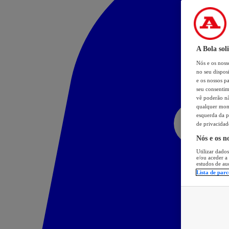
A Bola sol
Nós e os nos
no seu dispos
e os nossos pa
seu consentim
vê poderão não
qualquer mome
esquerda da p
de privacidad
Nós e os n
Utilizar dados
e/ou aceder a
estudos de au
Lista de parc