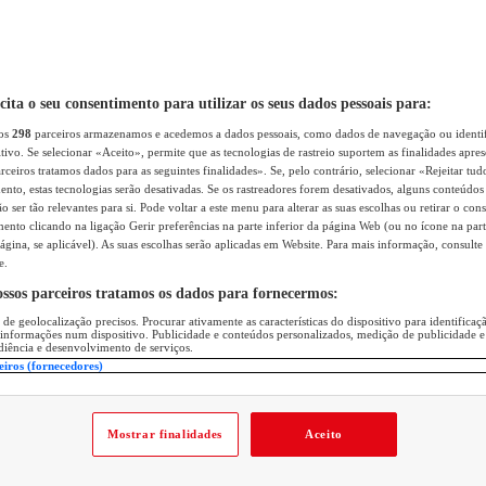
icita o seu consentimento para utilizar os seus dados pessoais para:
sos
298
parceiros armazenamos e acedemos a dados pessoais, como dados de navegação ou identif
itivo. Se selecionar «Aceito», permite que as tecnologias de rastreio suportem as finalidades apr
rceiros tratamos dados para as seguintes finalidades». Se, pelo contrário, selecionar «Rejeitar tud
ento, estas tecnologias serão desativadas. Se os rastreadores forem desativados, alguns conteúdo
 ser tão relevantes para si. Pode voltar a este menu para alterar as suas escolhas ou retirar o con
nto clicando na ligação Gerir preferências na parte inferior da página Web (ou no ícone na part
ágina, se aplicável). As suas escolhas serão aplicadas em Website. Para mais informação, consulte 
e.
ossos parceiros tratamos os dados para fornecermos:
 de geolocalização precisos. Procurar ativamente as características do dispositivo para identifica
 informações num dispositivo. Publicidade e conteúdos personalizados, medição de publicidade e
diência e desenvolvimento de serviços.
eiros (fornecedores)
Mostrar finalidades
Aceito